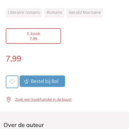
ISBN:
9789044932270
Literaire romans
Romans
Gerald Murnane
NUR:
302
Type:
E-book
Auteur(s):
Gerald Murnane
E-book
7
,
99
Vertaler:
Thijs van Nimwegen
Prijs:
7
,
99
7
,
99
Aantal pagina's:
184
E-
Uitgever:
book:
Signatuur
Verschijningsdatum:
09-02-2021
Bestel bij Bol
Zoek een boekhandel in de buurt
Over de auteur