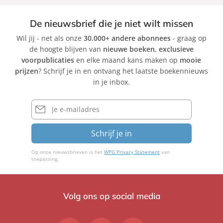
De nieuwsbrief die je niet wilt missen
Wil jij - net als onze
30.000+ andere abonnees
- graag op
de hoogte blijven van
nieuwe boeken
,
exclusieve
voorpublicaties
en elke maand kans maken op
mooie
prijzen
? Schrijf je in en ontvang het laatste boekennieuws
in je inbox.
E-
mailadres
Schrijf je in
Op onze nieuwsbrieven is het
WPG Privacy Statement
van
toepassing.
Volg ons op social media