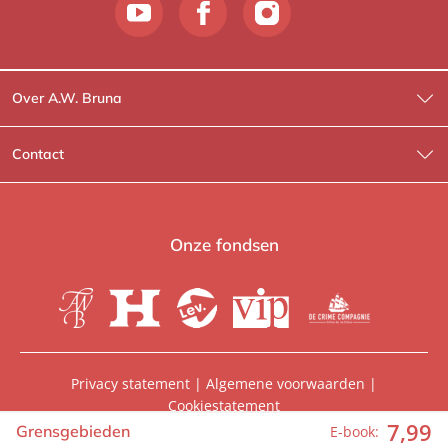
Over A.W. Bruna
Wat wij doen
Contact
Wie is Wie?
Contactinformatie
A.W. Bruna Fictie
Route-informatie
Onze fondsen
Lev. boeken
Voor de pers
Heartbeat
Voor de boekhandels
De Crime Compagnie
Special sales
Privacy statement
|
Algemene voorwaarden
|
Cookiestatement
Aanbiedingsbrochures
Manuscripten
7
,
99
© 2026, A.W. Bruna Uitgevers | Onderdeel van
WPG
Grensgebieden
E-book: