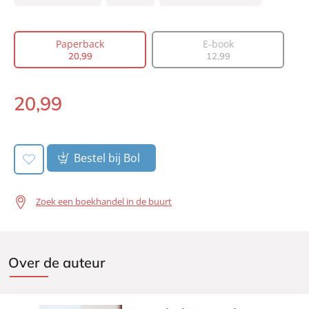
Type:
Paperback
Auteur(s):
Annabel Monaghan
Paperback
E-book
20
,
99
12
,
99
Vertaler:
Erica Feberwee
Prijs:
20
,
99
20
,
99
Aantal pagina's:
272
Paperback:
Uitgever:
A.W. Bruna Uitgevers
Verschijningsdatum:
11-06-2025
Bestel bij Bol
Zoek een boekhandel in de buurt
Over de auteur