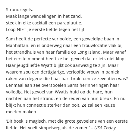
Strandregels:
Maak lange wandelingen in het zand.
steek in elke cocktail een parapluutje.
Loop NIET je eerste liefde tegen het lijf.
Sam heeft de perfecte verloofde, een geweldige baan in
Manhattan, en is onderweg naar een trouwlocatie vlak bij
het strandhuis van haar familie op Long Island. Maar vanaf
het eerste moment heeft ze het gevoel dat er iets niet klopt.
Haar jeugdliefde Wyatt blijkt ook aanwezig te zijn. Maar
waarom zou een dertigjarige, verloofde vrouw in paniek
raken van degene die haar hart brak toen ze zeventien was?
Eenmaal aan zee overspoelen Sams herinneringen haar
volledig. Het gevoel van Wyatts huid op de hare, hun
nachten aan het strand, en de reden van hun breuk. En nu
blijkt hun connectie sterker dan ooit. Ze zal een keuze
moeten maken…
‘Dit boek is magisch, met die grote gevoelens van een eerste
liefde. Het voelt simpelweg als de zomer.’ –
USA
Today