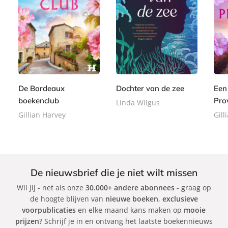
P
E
E
2
a
8
8
-
-
2
p
,
,
b
b
,
e
9
9
o
o
9
r
9
9
o
o
9
b
De Bordeaux
Dochter van de zee
Een
k
k
a
boekenclub
Pro
Linda Wilgus
c
Gillian Harvey
Gill
k
De nieuwsbrief die je niet wilt missen
Wil jij - net als onze
30.000+ andere abonnees
- graag op
de hoogte blijven van
nieuwe boeken
,
exclusieve
voorpublicaties
en elke maand kans maken op
mooie
prijzen
? Schrijf je in en ontvang het laatste boekennieuws