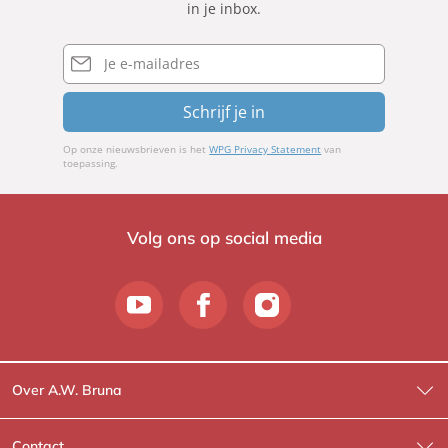
in je inbox.
E-
mailadres
Schrijf je in
Op onze nieuwsbrieven is het
WPG Privacy Statement
van
toepassing.
Volg ons op social media
Over A.W. Bruna
Wat wij doen
Contact