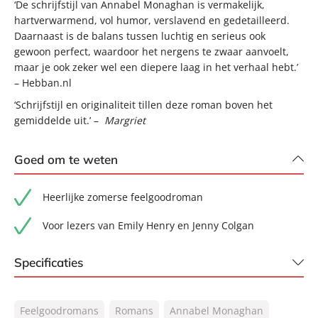
‘De schrijfstijl van Annabel Monaghan is vermakelijk,
hartverwarmend, vol humor, verslavend en gedetailleerd.
Daarnaast is de balans tussen luchtig en serieus ook
gewoon perfect, waardoor het nergens te zwaar aanvoelt,
maar je ook zeker wel een diepere laag in het verhaal hebt.’
– Hebban.nl
‘Schrijfstijl en originaliteit tillen deze roman boven het
gemiddelde uit.’ –
Margriet
Goed om te weten
Heerlijke zomerse feelgoodroman
Voor lezers van Emily Henry en Jenny Colgan
Specificaties
ISBN:
9789400516533
Feelgoodromans
Romans
Annabel Monaghan
NUR:
302