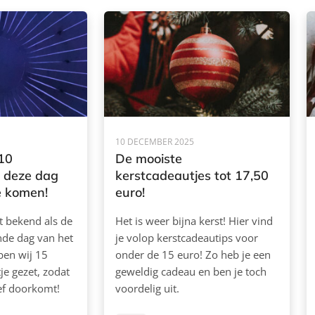
10 DECEMBER 2025
10
De mooiste
 deze dag
kerstcadeautjes tot 17,50
te komen!
euro!
t bekend als de
Het is weer bijna kerst! Hier vind
de dag van het
je volop kerstcadeautips voor
ben wij 15
onder de 15 euro! Zo heb je een
je gezet, zodat
geweldig cadeau en ben je toch
ief doorkomt!
voordelig uit.