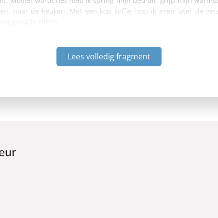
n. Mooier wordt het niet! Ik spring mijn bed uit, grijp mijn warmst
en, naar de keuken. Met een kop koffie loop ik even later de ve
sopgang te kijken.
Lees volledig fragment
eur