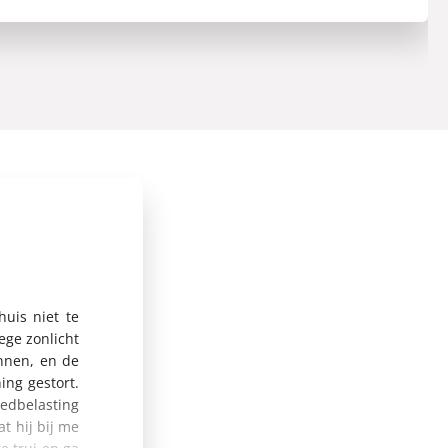
uis niet te
ege zonlicht
innen, en de
ing gestort.
oedbelasting
t hij bij me