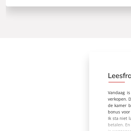
Leesfr
Vandaag is
verkopen. D
de kamer bi
bonus voor 
Ik sta niet
betalen. En