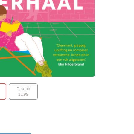
E-book
12
,
99