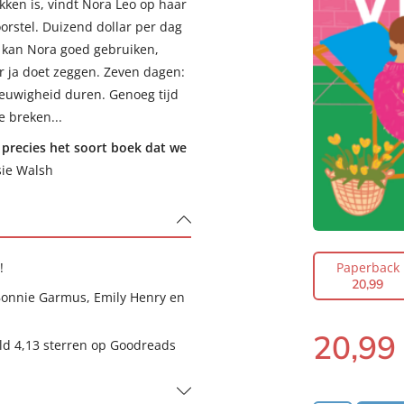
ken is, vindt Nora Leo op haar
orstel. Duizend dollar per dag
 kan Nora goed gebruiken,
ar ja doet zeggen. Zeven dagen:
eeuwigheid duren. Genoeg tijd
e breken...
s precies het soort boek dat we
sie Walsh
!
Paperback
20
,
99
onnie Garmus, Emily Henry en
20
,
99
eld 4,13 sterren op Goodreads
Paperback: