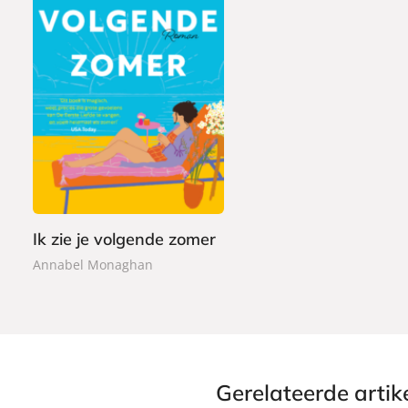
P
2
a
0
p
,
e
9
r
9
b
a
Ik zie je volgende zomer
c
Annabel Monaghan
k
Gerelateerde artik