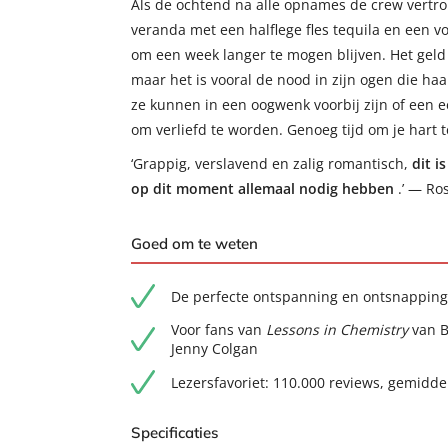
Als de ochtend na alle opnames de crew vertrok
veranda met een halflege fles tequila en een vo
om een week langer te mogen blijven. Het geld
maar het is vooral de nood in zijn ogen die ha
ze kunnen in een oogwenk voorbij zijn of een 
om verliefd te worden. Genoeg tijd om je hart t
‘Grappig, verslavend en zalig romantisch,
dit i
op dit moment allemaal nodig hebben
.’ — Ro
Goed om te weten
De perfecte ontspanning en ontsnapping
Voor fans van
Lessons in Chemistry
van B
Jenny Colgan
Lezersfavoriet: 110.000 reviews, gemidd
Specificaties