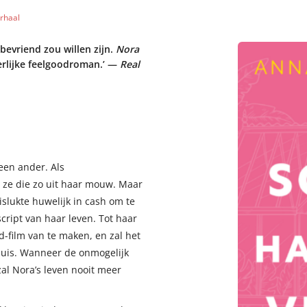
erhaal
evriend zou willen zijn.
Nora
erlijke feelgoodroman.’ —
Real
een ander. Als
t ze die zo uit haar mouw. Maar
islukte huwelijk in cash om te
script van haar leven. Tot haar
-film van te maken, en zal het
huis. Wanneer de onmogelijk
al Nora’s leven nooit meer