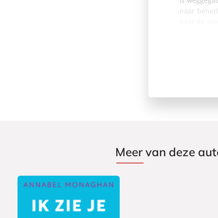
is weggegaa
naar bened
naar de zon
Meer van deze aut