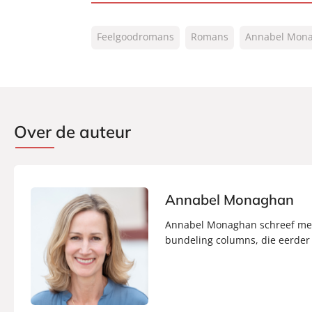
ISBN:
9789400516526
Feelgoodromans
Romans
Annabel Mon
NUR:
302
Type:
Paperback
Auteur(s):
Annabel Monaghan
Vertaler:
Erica Feberwee
Prijs:
20
,
99
Over de auteur
Aantal pagina's:
280
Uitgever:
A.W. Bruna Uitgevers
Verschijningsdatum:
07-02-2024
Annabel Monaghan
Annabel Monaghan schreef met 
bundeling columns, die eerder 