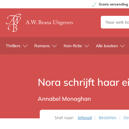
Gratis verzending
Zoeken
naar
boeken,
auteurs
Thrillers
Romans
Non-fictie
Alle boeken
en
uitgevers
Nora schrijft haar 
Annabel Monaghan
Snel naar:
Inhoud
Bestellen
Ov