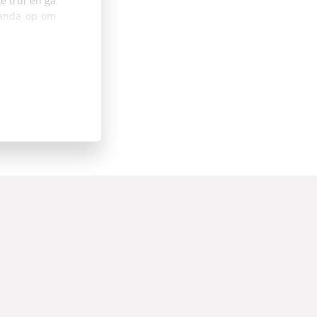
e trui en ga
randa op om