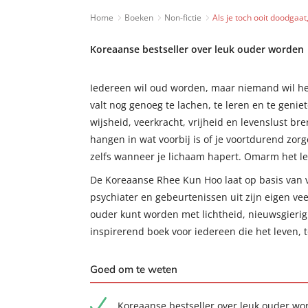
Home
Boeken
Non-fictie
Als je toch ooit doodgaat
Koreaanse bestseller over leuk ouder worden
Iedereen wil oud worden, maar niemand wil het
valt nog genoeg te lachen, te leren en te gen
wijsheid, veerkracht, vrijheid en levenslust bren
hangen in wat voorbij is of je voortdurend zor
zelfs wanneer je lichaam hapert. Omarm het le
De Koreaanse Rhee Kun Hoo laat op basis van vij
psychiater en gebeurtenissen uit zijn eigen ve
ouder kunt worden met lichtheid, nieuwsgierig
inspirerend boek voor iedereen die het leven, 
Goed om te weten
Koreaanse bestseller over leuk ouder wo