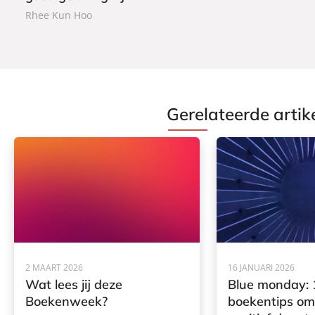
Rhee Kun Hoo
Gerelateerde artik
2 MAART 2026
16 JANUARI 2026
Wat lees jij deze
Blue monday: 
Boekenweek?
boekentips om