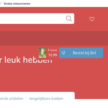
Gratis retourneren
E-book
Bestel bij Bol
12
,
99
er leuk hebben
eerde artikelen
Vergelijkbare boeken