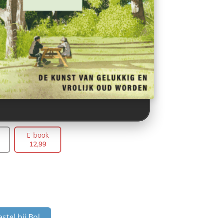
E-book
12
,
99
stel bij Bol