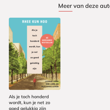
Meer van deze aut
G
2
e
2
b
,
o
9
n
9
Als je toch honderd
d
wordt, kun je net zo
e
goed gelukkig zijn
n