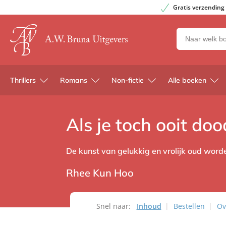
Gratis verzending
Zoeken
naar
boeken,
auteurs
Thrillers
Romans
Non-fictie
Alle boeken
en
uitgevers
Als je toch ooit do
De kunst van gelukkig en vrolijk oud word
Rhee Kun Hoo
Snel naar:
Inhoud
Bestellen
Ov