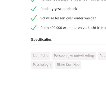
Prachtig geschenkboek
Vol wijze lessen over ouder worden
Ruim 400.000 exemplaren verkocht in Ko
Specificaties
ISBN:
9789044938944
Non-fictie
Persoonlijke ontwikkeling
Pop
NUR:
770
Type:
Psychologie
Rhee Kun Hoo
E-book
Auteur(s):
Rhee Kun Hoo
Vertaler:
Barbara Lampe
Prijs:
12
,
99
Aantal pagina's:
352
Uitgever:
Lev.
Verschijningsdatum:
10-03-2026