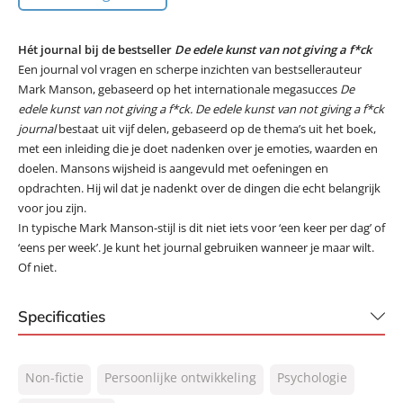
Hét journal bij de bestseller
De edele kunst van not giving a f*ck
Een journal vol vragen en scherpe inzichten van bestsellerauteur
Mark Manson, gebaseerd op het internationale megasucces
De
edele kunst van not giving a f*ck.
De edele kunst van not giving a f*ck
journal
bestaat uit vijf delen, gebaseerd op de thema’s uit het boek,
met een inleiding die je doet nadenken over je emoties, waarden en
doelen. Mansons wijsheid is aangevuld met oefeningen en
opdrachten. Hij wil dat je nadenkt over de dingen die echt belangrijk
voor jou zijn.
In typische Mark Manson-stijl is dit niet iets voor ‘een keer per dag’ of
‘eens per week’. Je kunt het journal gebruiken wanneer je maar wilt.
Of niet.
Specificaties
ISBN:
9789400515321
Non-fictie
Persoonlijke ontwikkeling
Psychologie
NUR:
770