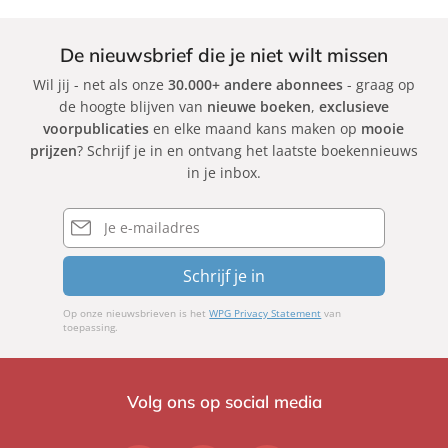
De nieuwsbrief die je niet wilt missen
Wil jij - net als onze
30.000+ andere abonnees
- graag op
de hoogte blijven van
nieuwe boeken
,
exclusieve
voorpublicaties
en elke maand kans maken op
mooie
prijzen
? Schrijf je in en ontvang het laatste boekennieuws
in je inbox.
E-
mailadres
Schrijf je in
Op onze nieuwsbrieven is het
WPG Privacy Statement
van
toepassing.
Volg ons op social media