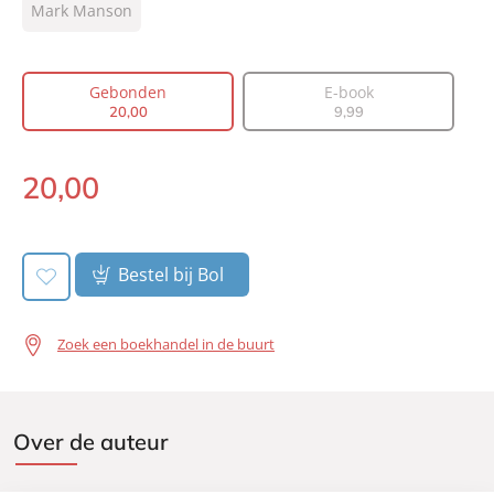
Type:
Mark Manson
Gebonden
Auteur(s):
Mark Manson
Vertaler:
Joost van der Meer, William
Gebonden
E-book
Oostendorp
20
,
00
9
,
99
Prijs:
20
,
00
Aantal pagina's:
192
20
,
00
Uitgever:
Lev.
Gebonden:
Verschijningsdatum:
19-05-2022
Bestel bij Bol
Zoek een boekhandel in de buurt
Over de auteur