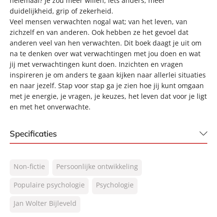
helemaal? Je zou meer willen, iets anders, meer
duidelijkheid, grip of zekerheid.
Veel mensen verwachten nogal wat; van het leven, van
zichzelf en van anderen. Ook hebben ze het gevoel dat
anderen veel van hen verwachten. Dit boek daagt je uit om
na te denken over wat verwachtingen met jou doen en wat
jij met verwachtingen kunt doen. Inzichten en vragen
inspireren je om anders te gaan kijken naar allerlei situaties
en naar jezelf. Stap voor stap ga je zien hoe jij kunt omgaan
met je energie, je vragen, je keuzes, het leven dat voor je ligt
en met het onverwachte.
Specificaties
ISBN:
9789400514324
Non-fictie
Persoonlijke ontwikkeling
NUR:
770
Type:
Populaire psychologie
Paperback
Psychologie
Auteur(s):
Jan Wolter Bijleveld
Jan Wolter Bijleveld
Prijs:
20
,
99