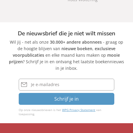
k
k
k
De nieuwsbrief die je niet wilt missen
Wil jij - net als onze
30.000+ andere abonnees
- graag op
de hoogte blijven van
nieuwe boeken
,
exclusieve
voorpublicaties
en elke maand kans maken op
mooie
prijzen
? Schrijf je in en ontvang het laatste boekennieuws
in je inbox.
E-
mailadres
Schrijf je in
Op onze nieuwsbrieven is het
WPG Privacy Statement
van
toepassing.