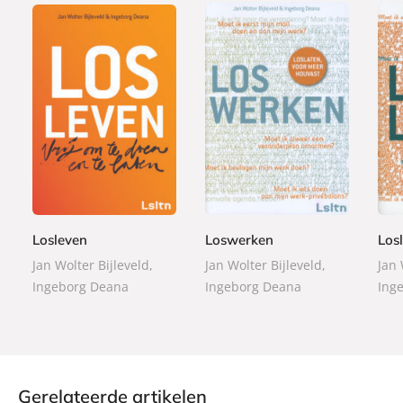
E
E
E
9
9
9
-
-
-
,
,
,
b
b
b
9
9
9
o
o
o
9
9
9
o
o
o
Losleven
Loswerken
Los
k
k
k
Jan Wolter Bijleveld,
Jan Wolter Bijleveld,
Jan 
Ingeborg Deana
Ingeborg Deana
Ing
Gerelateerde artikelen