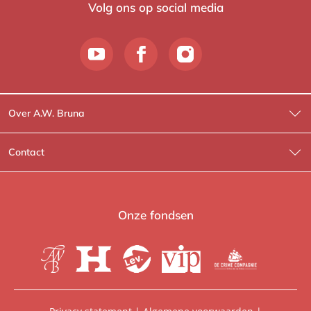
Volg ons op social media
Over A.W. Bruna
Wat wij doen
Contact
Wie is Wie?
Contactinformatie
A.W. Bruna Fictie
Route-informatie
Onze fondsen
Lev. boeken
Voor de pers
Heartbeat
Voor de boekhandels
De Crime Compagnie
Special sales