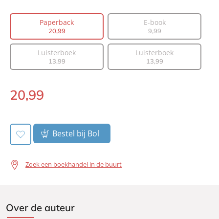
Aantal pagina's:
224
Paperback
E-book
Uitgever:
Lev.
20
,
99
9
,
99
Verschijningsdatum:
16-11-2021
Luisterboek
Luisterboek
13
,
99
13
,
99
20
,
99
Paperback:
Bestel bij Bol
Zoek een boekhandel in de buurt
Over de auteur