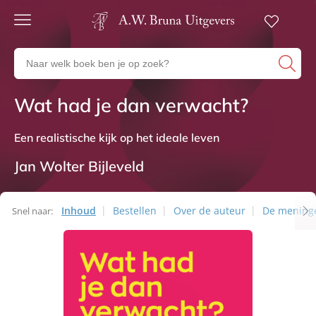
Gratis
verzending
Zoeken
Voor
naar
23:00
boeken,
besteld,
Wat had je dan verwacht?
Non-fictie
volgende
auteurs
werkdag
en
in huis
uitgevers
Een realistische kijk op het ideale leven
Veilig
betalen
Jan Wolter Bijleveld
Gratis
retourneren
Inhoud
Bestellen
Over de auteur
De mening
Snel naar: