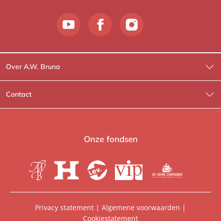
Over A.W. Bruna
Wat wij doen
Contact
Wie is Wie?
Contactinformatie
A.W. Bruna Fictie
Route-informatie
Onze fondsen
Lev. boeken
Voor de pers
Heartbeat
Voor de boekhandels
De Crime Compagnie
Special sales
Privacy statement
|
Algemene voorwaarden
|
Cookiestatement
Aanbiedingsbrochures