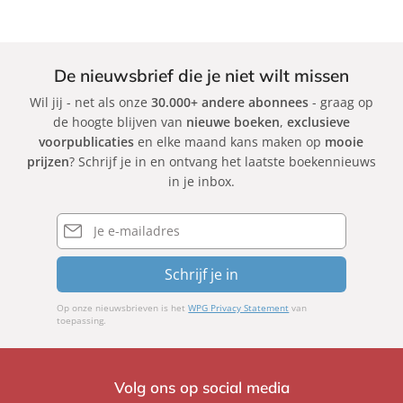
g
g
e
e
b
b
o
o
De nieuwsbrief die je niet wilt missen
r
r
Wil jij - net als onze
30.000+ andere abonnees
- graag op
g
g
de hoogte blijven van
nieuwe boeken
,
exclusieve
D
D
voorpublicaties
en elke maand kans maken op
mooie
e
e
prijzen
? Schrijf je in en ontvang het laatste boekennieuws
a
a
in je inbox.
n
n
E-
a
a
mailadres
Schrijf je in
Op onze nieuwsbrieven is het
WPG Privacy Statement
van
toepassing.
Volg ons op social media