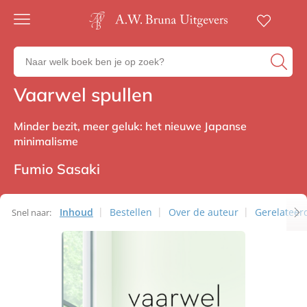
Gratis
verzending
Zoeken
Voor
naar
23:00
boeken,
besteld,
Vaarwel spullen
Non-fictie
volgende
auteurs
werkdag
en
in huis
Minder bezit, meer geluk: het nieuwe Japanse
uitgevers
minimalisme
Veilig
betalen
Fumio Sasaki
Gratis
retourneren
Inhoud
Bestellen
Over de auteur
Gerelateerd
Snel naar: