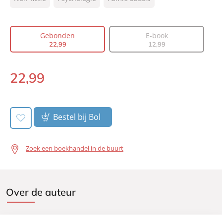
Auteur(s):
Fumio Sasaki
Vertaler:
Sander Brink, Marike Groot
Gebonden
E-book
Prijs:
22
,
99
22
,
99
12
,
99
Aantal pagina's:
256
Uitgever:
Lev.
22
,
99
Gebonden:
Verschijningsdatum:
30-11-2017
Bestel bij Bol
Zoek een boekhandel in de buurt
Over de auteur