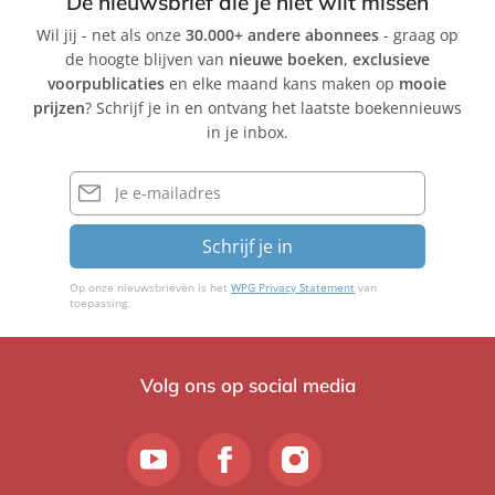
De nieuwsbrief die je niet wilt missen
Wil jij - net als onze
30.000+ andere abonnees
- graag op
de hoogte blijven van
nieuwe boeken
,
exclusieve
voorpublicaties
en elke maand kans maken op
mooie
prijzen
? Schrijf je in en ontvang het laatste boekennieuws
in je inbox.
E-
mailadres
Schrijf je in
Op onze nieuwsbrieven is het
WPG Privacy Statement
van
toepassing.
Volg ons op social media