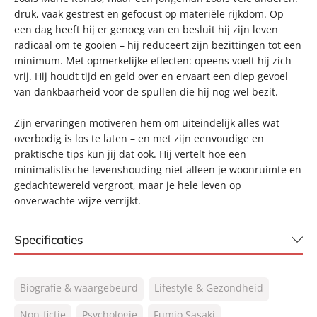
druk, vaak gestrest en gefocust op materiële rijkdom. Op
een dag heeft hij er genoeg van en besluit hij zijn leven
radicaal om te gooien – hij reduceert zijn bezittingen tot een
minimum. Met opmerkelijke effecten: opeens voelt hij zich
vrij. Hij houdt tijd en geld over en ervaart een diep gevoel
van dankbaarheid voor de spullen die hij nog wel bezit.
Zijn ervaringen motiveren hem om uiteindelijk alles wat
overbodig is los te laten – en met zijn eenvoudige en
praktische tips kun jij dat ook. Hij vertelt hoe een
minimalistische levenshouding niet alleen je woonruimte en
gedachtewereld vergroot, maar je hele leven op
onverwachte wijze verrijkt.
Specificaties
ISBN:
9789400509108
Biografie & waargebeurd
Lifestyle & Gezondheid
NUR:
770
Type:
Non-fictie
Psychologie
Gebonden
Fumio Sasaki