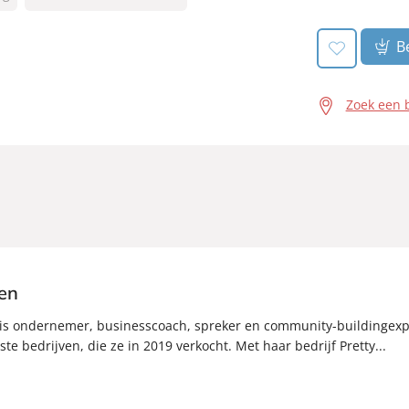
en
Be
Zoek een 
en
is ondernemer, businesscoach, spreker en community-buildingexpe
te bedrijven, die ze in 2019 verkocht. Met haar bedrijf Pretty...