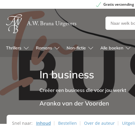
Gratis verzending
Zoeken
naar
boeken,
auteurs
Thrillers
Romans
Non-fictie
Alle boeken
en
uitgevers
In business
Creëer een business die voor jou werkt
Aranka van der Voorden
Snel naar:
Inhoud
Bestellen
Over de auteur
Uitgel