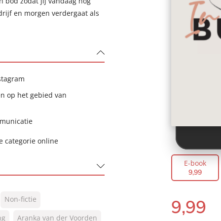
n bod zodat jij vandaag nog
rijf en morgen verdergaat als
stagram
en op het gebied van
mmunicatie
 categorie online
E-book
9
,
99
Non-fictie
9
,
99
E-
ng
Aranka van der Voorden
book: