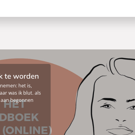
k te worden
rnemen: het is,
aar was ik blut. als
it aan begonnen