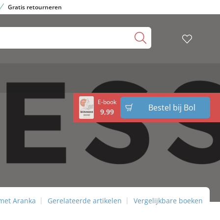
Gratis retourneren
E-book
Bestel bij Bol
9
,
99
 met Aranka
Gerelateerde artikelen
Vergelijkbare boeken