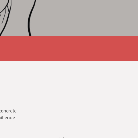
 concrete
hillende