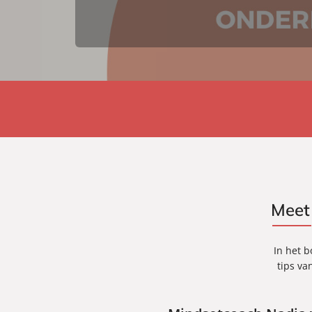
Meet
In het b
tips va