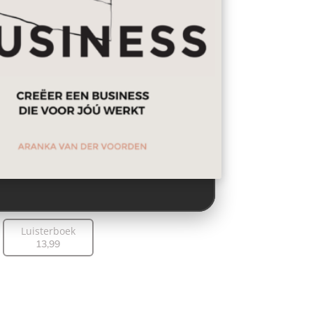
Luisterboek
13
,
99