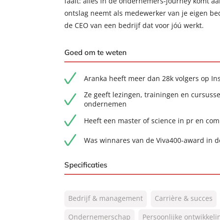
faalt: alles in de ondernemers-journey komt aa
ontslag neemt als medewerker van je eigen bed
de CEO van een bedrijf dat voor jóú werkt.
Goed om te weten
Aranka heeft meer dan 28k volgers op In
Ze geeft lezingen, trainingen en cursuss
ondernemen
Heeft een master of science in pr en co
Was winnares van de Viva400-award in de
Specificaties
ISBN:
9789044932041
Bedrijf & management
Carrière & succes
NUR:
801
Type:
Ondernemerschap
Persoonlijke ontwikkeli
E-book