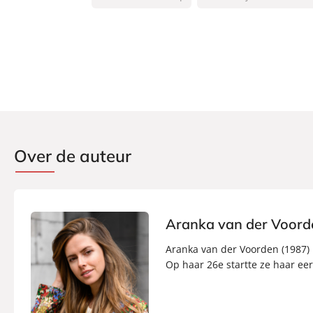
Auteur(s):
Aranka van der Voord
Prijs:
9
,
99
Aantal pagina's:
256
Uitgever:
Lev.
Verschijningsdatum:
20-04-2021
Over de auteur
Aranka van der Voord
Aranka van der Voorden (1987) 
Op haar 26e startte ze haar eers