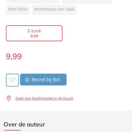
NUR:
400
Type:
Non-fictie
Annemarie van Gaal
E-book
Auteur(s):
Annemarie van Gaal
Prijs:
9
,
99
E-book
Aantal pagina's:
176
9
,
99
Uitgever:
Lev.
Verschijningsdatum:
17-04-2013
9
,
99
E-
book:
Bestel bij Bol
Zoek een boekhandel in de buurt
Over de auteur