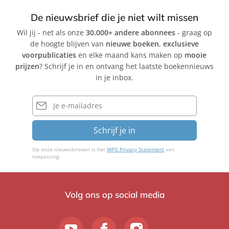
De nieuwsbrief die je niet wilt missen
Wil jij - net als onze
30.000+ andere abonnees
- graag op
de hoogte blijven van
nieuwe boeken
,
exclusieve
voorpublicaties
en elke maand kans maken op
mooie
prijzen
? Schrijf je in en ontvang het laatste boekennieuws
in je inbox.
E-
mailadres
Schrijf je in
Op onze nieuwsbrieven is het
WPG Privacy Statement
van
toepassing.
Volg ons op social media