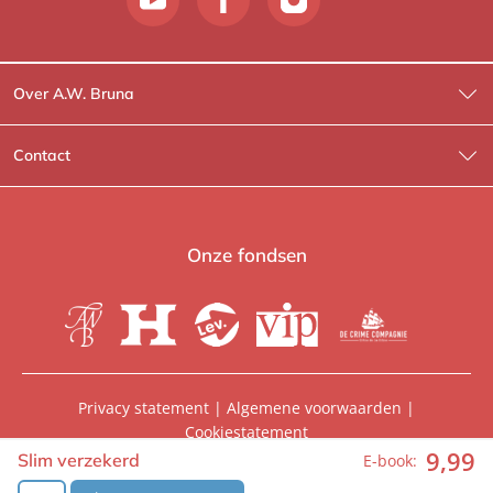
Over A.W. Bruna
Wat wij doen
Contact
Wie is Wie?
Contactinformatie
A.W. Bruna Fictie
Route-informatie
Onze fondsen
Lev. boeken
Voor de pers
Heartbeat
Voor de boekhandels
De Crime Compagnie
Special sales
Privacy statement
|
Algemene voorwaarden
|
Cookiestatement
Aanbiedingsbrochures
Manuscripten
9
,
99
© 2026, A.W. Bruna Uitgevers | Onderdeel van
WPG
Slim verzekerd
E-book:
Uitgevers
Vacatures