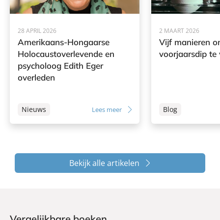
28 APRIL 2026
2 MAART 2026
Amerikaans-Hongaarse
Vijf manieren 
Holocaustoverlevende en
voorjaarsdip t
psycholoog Edith Eger
overleden
Nieuws
Blog
Lees meer
Bekijk alle artikelen
Vergelijkbare boeken