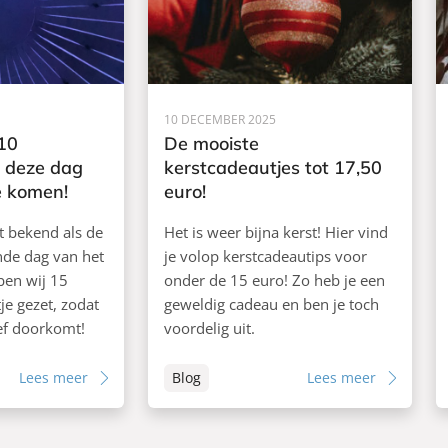
10 DECEMBER 2025
10
De mooiste
 deze dag
kerstcadeautjes tot 17,50
te komen!
euro!
t bekend als de
Het is weer bijna kerst! Hier vind
de dag van het
je volop kerstcadeautips voor
ben wij 15
onder de 15 euro! Zo heb je een
je gezet, zodat
geweldig cadeau en ben je toch
ief doorkomt!
voordelig uit.
Lees meer
Blog
Lees meer