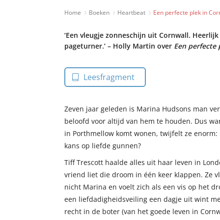
Home
Boeken
Heartbeat
Een perfecte plek in Cor
‘Een vleugje zonneschijn uit Cornwall. Heerlij
pageturner.’ – Holly Martin over
Een perfecte 
Leesfragment
Zeven jaar geleden is Marina Hudsons man ver
beloofd voor altijd van hem te houden. Dus w
in Porthmellow komt wonen, twijfelt ze enorm:
kans op liefde gunnen?
Tiff Trescott haalde alles uit haar leven in Lo
vriend liet die droom in één keer klappen. Ze v
nicht Marina en voelt zich als een vis op het dr
een liefdadigheidsveiling een dagje uit wint me
recht in de boter (van het goede leven in Cornwa