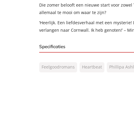
Die zomer belooft een nieuwe start voor zowel Ti
allemaal te mooi om waar te zijn?
‘Heerlijk. Een liefdesverhaal met een mysterie! 
verlangen naar Cornwall. Ik heb genoten!’ – Mi
Specificaties
ISBN:
9789044937367
Feelgoodromans
Heartbeat
Phillipa Ash
NUR:
302
Type:
E-book
Auteur(s):
Phillipa Ashley
Vertaler:
Donna Nicolaas
Prijs:
9
,
99
Aantal pagina's:
320
Uitgever:
Heartbeat
Verschijningsdatum:
20-03-2025