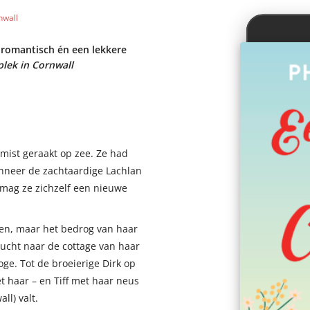
nwall
k romantisch én een lekkere
plek in Cornwall
mist geraakt op zee. Ze had
anneer de zachtaardige Lachlan
 mag ze zichzelf een nieuwe
nden, maar het bedrog van haar
lucht naar de cottage van haar
oge. Tot de broeierige Dirk op
t haar – en Tiff met haar neus
ll) valt.