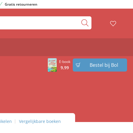
Gratis retourneren
E-book
Bestel bij Bol
9
,
99
ikelen
Vergelijkbare boeken