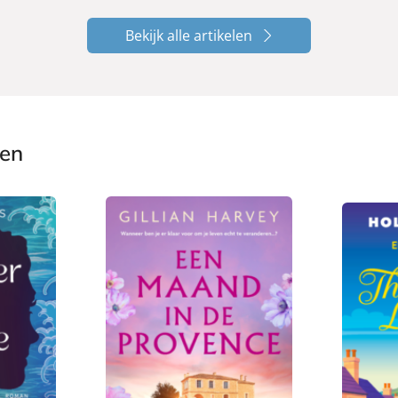
Bekijk alle artikelen
ken
E
E
8
9
-
-