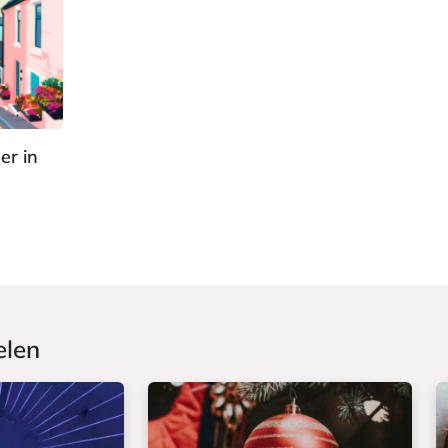
er in
elen