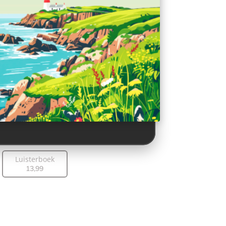
Luisterboek
13
,
99