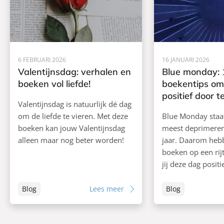
6 FEBRUARI 2026
16 JANUARI 2026
Valentijnsdag: verhalen en
Blue monday: 
boeken vol liefde!
boekentips om
positief door 
Valentijnsdag is natuurlijk dé dag
om de liefde te vieren. Met deze
Blue Monday staa
boeken kan jouw Valentijnsdag
meest deprimeren
alleen maar nog beter worden!
jaar. Daarom heb
boeken op een rijt
jij deze dag posit
Blog
Lees meer
Blog