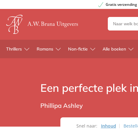
Gratis verzending
Zoeken
naar
boeken,
auteurs
Thrillers
Romans
Non-fictie
Alle boeken
en
uitgevers
Een perfecte plek i
Phillipa Ashley
Snel naar:
Inhoud
Bestel