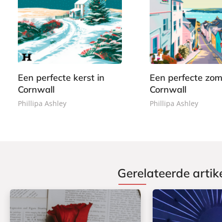
E
E
7
9
-
-
,
,
b
b
9
9
o
o
9
9
o
o
k
k
Een perfecte kerst in
Een perfecte zom
Cornwall
Cornwall
Phillipa Ashley
Phillipa Ashley
Gerelateerde artik