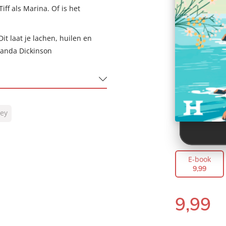
ff als Marina. Of is het
Dit laat je lachen, huilen en
randa Dickinson
ley
E-book
9
,
99
9
,
99
E-
book: