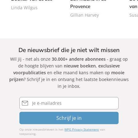
a
Provence
van
Linda Wilgus
c
Gillian Harvey
Sus
k
De nieuwsbrief die je niet wilt missen
Wil jij - net als onze
30.000+ andere abonnees
- graag op
de hoogte blijven van
nieuwe boeken
,
exclusieve
voorpublicaties
en elke maand kans maken op
mooie
prijzen
? Schrijf je in en ontvang het laatste boekennieuws
in je inbox.
E-
mailadres
Schrijf je in
Op onze nieuwsbrieven is het
WPG Privacy Statement
van
toepassing.