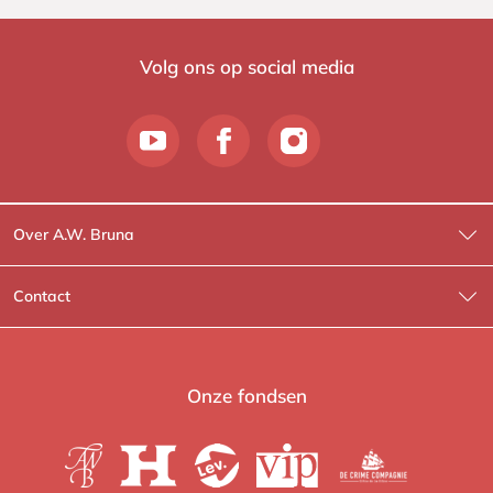
Volg ons op social media
Over A.W. Bruna
Wat wij doen
Contact
Wie is Wie?
Contactinformatie
A.W. Bruna Fictie
Route-informatie
Onze fondsen
Lev. boeken
Voor de pers
Heartbeat
Voor de boekhandels