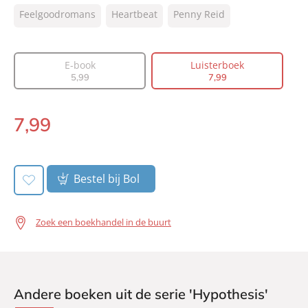
ISBN:
9789046180600
Feelgoodromans
Heartbeat
Penny Reid
NUR:
302
Type:
Luisterboek
Auteur(s):
Penny Reid
E-book
Luisterboek
5
,
99
7
,
99
Vertaler:
Nathaly Schrijnder
Voorlezer:
Debbie Lana
7
,
99
Prijs:
7
,
99
Luisterboek:
Duur:
4 uur en 21 minuten
Uitgever:
Heartbeat
Bestel bij Bol
Verschijningsdatum:
06-02-2025
Zoek een boekhandel in de buurt
Andere boeken uit de serie 'Hypothesis'