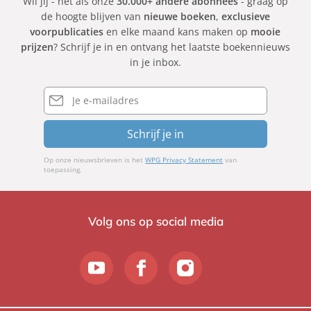
Wil jij - net als onze
30.000+ andere abonnees
- graag op
de hoogte blijven van
nieuwe boeken
,
exclusieve
voorpublicaties
en elke maand kans maken op
mooie
prijzen
? Schrijf je in en ontvang het laatste boekennieuws
in je inbox.
E-
mailadres
Schrijf je in
Op onze nieuwsbrieven is het
WPG Privacy Statement
van
toepassing.
Volg ons op social media