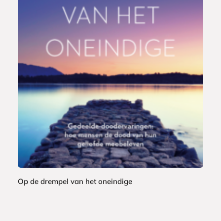
E
9
-
,
b
9
o
9
o
k
Op de drempel van het oneindige
W
i
l