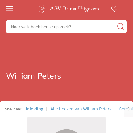
Gratis
verzending
Zoeken
Voor
naar
23:00
boeken,
besteld,
volgende
auteurs
werkdag
en
in huis
uitgevers
Veilig
betalen
William Peters
Auteurs
Gratis
retourneren
Inleiding
Alle boeken van William Peters
Gerela
Snel naar:
Auteurs