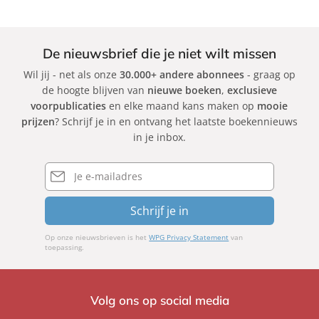
r
b
m
i
r
b
e
i
e
De nieuwsbrief die je niet wilt missen
K
e
r
Wil jij - net als onze
30.000+ andere abonnees
- graag op
o
l
l
de hoogte blijven van
nieuwe boeken
,
exclusieve
n
l
e
voorpublicaties
en elke maand kans maken op
mooie
d
e
y
prijzen
? Schrijf je in en ontvang het laatste boekennieuws
o
B
K
in je inbox.
e
l
r
a
E-
mailadres
n
v
s
e
Schrijf je in
t
r
e
Op onze nieuwsbrieven is het
WPG Privacy Statement
van
i
toepassing.
n
Volg ons op social media