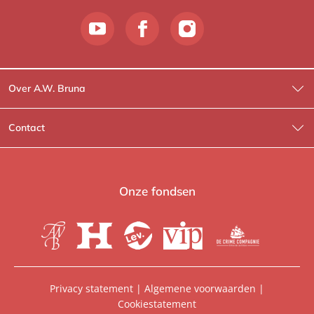
Over A.W. Bruna
Wat wij doen
Contact
Wie is Wie?
Contactinformatie
A.W. Bruna Fictie
Route-informatie
Onze fondsen
Lev. boeken
Voor de pers
Heartbeat
Voor de boekhandels
De Crime Compagnie
Special sales
Privacy statement
|
Algemene voorwaarden
|
Cookiestatement
Aanbiedingsbrochures
Manuscripten