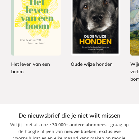
P
G
2
a
E
2
e
2
1
p
-
4
b
,
2
e
b
,
o
9
,
r
o
9
n
9
9
b
o
9
d
9
a
k
Het leven van een
Oude wijze honden
Wijs
e
c
boom
ver
E
n
k
bo
P
l
e
l
P
t
i
e
e
R
t
r
a
e
De nieuwsbrief die je niet wilt missen
W
d
r
Wil jij - net als onze
30.000+ andere abonnees
- graag op
o
i
W
de hoogte blijven van
nieuwe boeken
,
exclusieve
h
n
o
voorpublicaties
en elke maand kans maken op
mooie