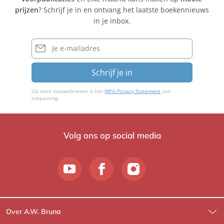
l
g
h
prijzen
? Schrijf je in en ontvang het laatste boekennieuws
l
e
l
in je inbox.
e
r
l
b
e
E-
e
mailadres
b
n
e
Schrijf je in
n
Op onze nieuwsbrieven is het
WPG Privacy Statement
van
toepassing.
Volg ons op social media
Over A.W. Bruna