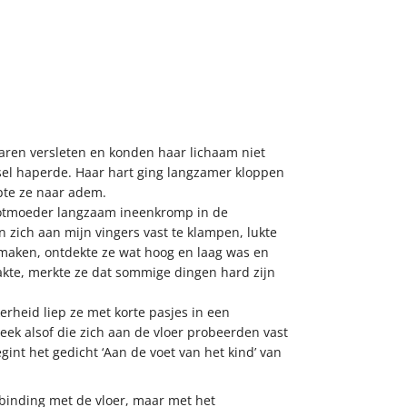
aren versleten en konden haar lichaam niet
sel haperde. Haar hart ging langzamer kloppen
pte ze naar adem.
grootmoeder langzaam ineenkromp in de
 zich aan mijn vingers vast te klampen, lukte
 maken, ontdekte ze wat hoog en laag was en
aakte, merkte ze dat sommige dingen hard zijn
rheid liep ze met korte pasjes in een
eek alsof die zich aan de vloer probeerden vast
egint het gedicht ‘Aan de voet van het kind’ van
rbinding met de vloer, maar met het