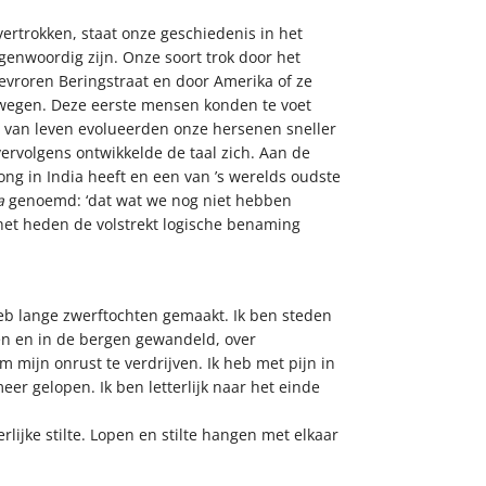
ertrokken, staat onze geschiedenis in het
genwoordig zijn. Onze soort trok door het
evroren Beringstraat en door Amerika of ze
rwegen. Deze eerste mensen konden te voet
 van leven evolueerden onze hersenen sneller
rvolgens ontwikkelde de taal zich. Aan de
rong in India heeft en een van ’s werelds oudste
a
genoemd: ‘dat wat we nog niet hebben
 het heden de volstrekt logische benaming
heb lange zwerftochten gemaakt. Ik ben steden
sen en in de bergen gewandeld, over
ijn onrust te verdrijven. Ik heb met pijn in
r gelopen. Ik ben letterlijk naar het einde
lijke stilte. Lopen en stilte hangen met elkaar