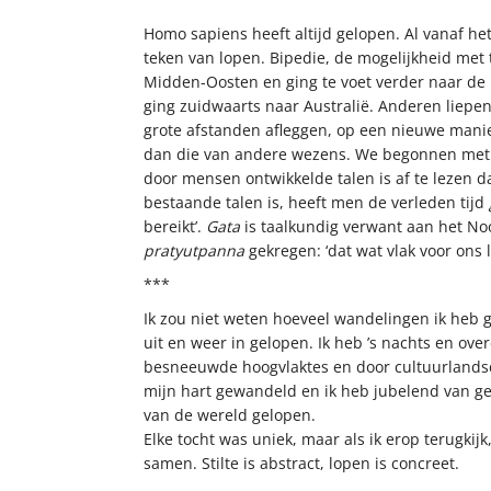
Homo sapiens heeft altijd gelopen. Al vanaf he
teken van lopen. Bipedie, de mogelijkheid met
Midden-Oosten en ging te voet verder naar de H
ging zuidwaarts naar Australië. Anderen liepe
grote afstanden afleggen, op een nieuwe mani
dan die van andere wezens. We begonnen met l
door mensen ontwikkelde talen is af te lezen da
bestaande talen is, heeft men de verleden tijd
bereikt’.
Gata
is taalkundig verwant aan het N
pratyutpanna
gekregen: ‘dat wat vlak voor ons li
***
Ik zou niet weten hoeveel wandelingen ik heb 
uit en weer in gelopen. Ik heb ’s nachts en ov
besneeuwde hoogvlaktes en door cultuurlandsc
mijn hart gewandeld en ik heb jubelend van ge
van de wereld gelopen.
Elke tocht was uniek, maar als ik erop terugkij
samen. Stilte is abstract, lopen is concreet.