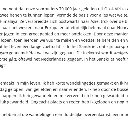
t moment dat onze voorouders 70.000 jaar geleden uit Oost-Afrika v
 twee benen te kunnen lopen, vormde de basis voor alles wat we te
imalaya. Ze verspreidde zich oostwaarts naar Azië, trok over de b
n naar het westen; naar Europa en uiteindelijk helemaal naar Noo
er jagen in een groot gebied en meer ontdekken. Door deze manier
open, toen leerden we vuur te maken en voedsel te bereiden en ve
t het leven één lange voettocht is. In het Sanskriet, dat zijn oorsp
gata
genoemd: ‘dat wat we zijn gegaan’. De toekomst wordt
anāgat
oorse
gått
, oftewel het Nederlandse ‘gegaan’. In het Sanskriet heeft
gt’.
gemaakt in mijn leven. Ik heb korte wandelingetjes gemaakt en ik 
erdag gelopen, van geliefden en naar vrienden. Ik heb door de bos
happen. Ik heb gewandeld en me verveeld en ik heb gewandeld om m
luk gewandeld. Ongeacht plaats en reden heb ik gelopen en nog mee
k, hebben al die wandelingen een duidelijke overeenkomst: een inner