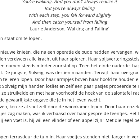
You’re walking. And you don’t always realize it
But you’re always falling
With each step, you fall forward slightly
And then catch yourself from falling
Laurie Anderson, ‘Walking and Falling’
n staat om te lopen.
ar nieuwe knieën, die na een operatie de oude hadden vervangen, w
 verdween alle kracht uit haar spieren. Haar spijsverteringsstel
gen namen steeds minder zuurstof op. Toen het einde naderde, ha
r al. De jongste, Solveig, was dertien maanden. Terwijl haar over
m te leren lopen. Door haar armpjes boven haar hoofd te houden en
 Solveig mijn handen losliet en zelf een paar pasjes probeerde te
en ze struikelde en met haar voorhoofd de hoek van de salontafel r
e gevaarlijkste opgave die je in het leven wacht.
ven, kon ze al snel zelf door de woonkamer lopen. Door haar onzeke
es zag maken, was ik verbaasd over haar gespreide teentjes. Het l
 een voet is, hij wil een vlinder of een appel zijn.’ Met die regel b
open terrasdeur de tuin in. Haar voetjes stonden niet langer in ve