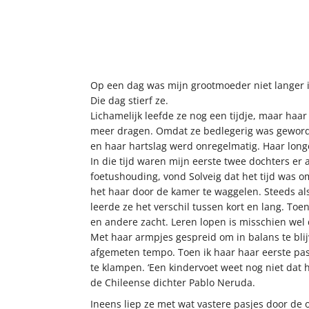
Op een dag was mijn grootmoeder niet langer i
Die dag stierf ze.
Lichamelijk leefde ze nog een tijdje, maar ha
meer dragen. Omdat ze bedlegerig was geworden
en haar hartslag werd onregelmatig. Haar lon
In die tijd waren mijn eerste twee dochters e
foetushouding, vond Solveig dat het tijd was o
het haar door de kamer te waggelen. Steeds als
leerde ze het verschil tussen kort en lang. To
en andere zacht. Leren lopen is misschien wel d
Met haar armpjes gespreid om in balans te blij
afgemeten tempo. Toen ik haar haar eerste pasj
te klampen. ‘Een kindervoet weet nog niet dat hij
de Chileense dichter Pablo Neruda.
Ineens liep ze met wat vastere pasjes door de 