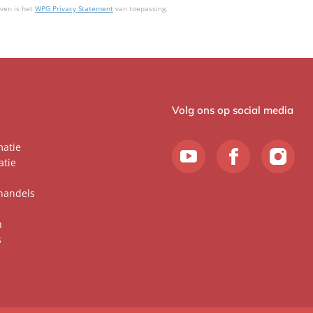
ven is het
WPG Privacy Statement
van toepassing.
Volg ons op social media
matie
atie
handels
n
s