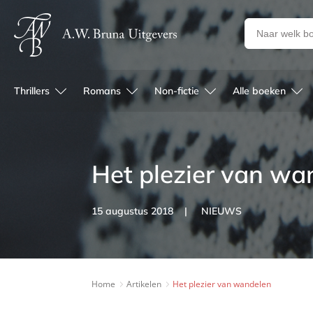
Zoeken
naar
boeken,
auteurs
Thrillers
Romans
Non-fictie
Alle boeken
en
uitgevers
Het plezier van wa
15 augustus 2018
NIEUWS
Home
Artikelen
Het plezier van wandelen