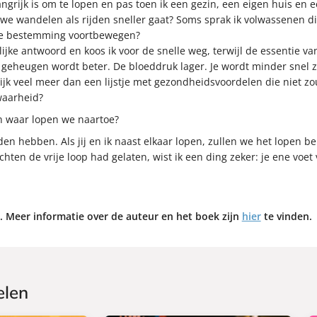
grijk is om te lopen en pas toen ik een gezin, een eigen huis en e
 wandelen als rijden sneller gaat? Soms sprak ik volwassenen die
re bestemming voortbewegen?
elijke antwoord en koos ik voor de snelle weg, terwijl de essentie v
geheugen wordt beter. De bloeddruk lager. Je wordt minder snel zi
rlijk veel meer dan een lijstje met gezondheidsvoordelen die niet z
waarheid?
 waar lopen we naartoe?
en hebben. Als jij en ik naast elkaar lopen, zullen we het lopen 
en de vrije loop had gelaten, wist ik een ding zeker: je ene voet 
. Meer informatie over de auteur en het boek zijn
hier
te vinden.
elen