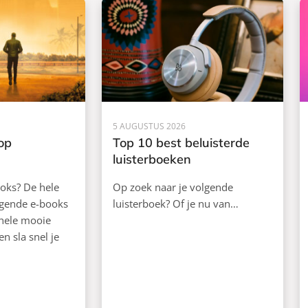
5 AUGUSTUS 2026
op
Top 10 best beluisterde
luisterboeken
ooks? De hele
Op zoek naar je volgende
lgende e-books
luisterboek? Of je nu van…
 hele mooie
en sla snel je