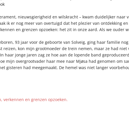
ook
rament, nieuwsgierigheid en wilskracht – kwam duidelijker naar vo
 raak ik er nog meer van overtuigd dat het plezier van ontdekking en
erkennen en grenzen opzoeken: het zit in onze aard. Als we ouder 
ren, 93 jaar voor de geboorte van Solveig, ging haar familie nog a
st reizen, kon mijn grootmoeder de trein nemen, maar ze had niet 
In haar jonge jaren zag ze hoe aan de lopende band geproduceerde
oe mijn overgrootvader haar mee naar Mjøsa had genomen om samen
e het gisteren had meegemaakt. De hemel was niet langer voorbeho
en, verkennen en grenzen opzoeken.