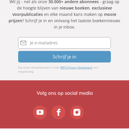
Wil jij - net als onze
30.000+ andere abonnees
- graag op
de hoogte blijven van
nieuwe boeken
,
exclusieve
voorpublicaties
en elke maand kans maken op
mooie
prijzen
? Schrijf je in en ontvang het laatste boekennieuws
in je inbox.
E-
mailadres
Schrijf je in
Op onze nieuwsbrieven is het
WPG Privacy Statement
van
toepassing.
Volg ons op social media