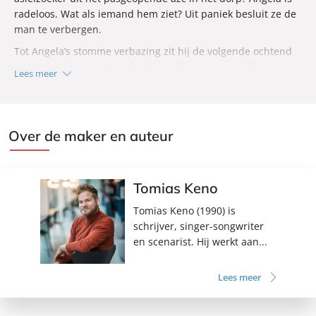
radeloos. Wat als iemand hem ziet? Uit paniek besluit ze de
man te verbergen.
Tot Angela’s stomme verbazing zit hij de volgende ochtend
ongeschonden aan haar keukentafel sterrenstelsels te
Lees meer
tekenen. Hij leeft, maar zegt geen woord. Ze schakelt de
hulp in van haar geadopteerde zoon Rocko, een vondeling
uit Nigeria, die worstelt met zijn plek in het dorp. Als het
erop lijkt dat de stille man wonderen verricht, willen Angela
Over de maker en auteur
en Rocko koste wat kost achterhalen wie hij is en waar hij
vandaan komt. Maar is er wel overal een antwoord op?
Tomias Keno
Tomias Keno (1990) is
schrijver, singer-songwriter
en scenarist. Hij werkt aan...
Lees meer