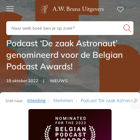
Gratis
verzending
Zoeken
Voor
naar
23:00
boeken,
besteld,
Podcast ‘De zaak Astronaut’
Artikelen
volgende
auteurs
werkdag
en
genomineerd voor de Belgian
in huis
uitgevers
Podcast Awards!
Veilig
betalen
Gratis
18 oktober 2022
NIEUWS
retourneren
Inleiding
Stemmen
Podcast 'De zaak Astronaut'
Snel naar:
Artikelen