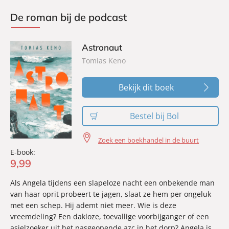
De roman bij de podcast
Astronaut
Tomias Keno
Bekijk dit boek
Bestel bij Bol
Zoek een boekhandel in de buurt
E-book:
9
,
99
Als Angela tijdens een slapeloze nacht een onbekende man
van haar oprit probeert te jagen, slaat ze hem per ongeluk
met een schep. Hij ademt niet meer. Wie is deze
vreemdeling? Een dakloze, toevallige voorbijganger of een
asielzoeker uit het pasgeopende azc in het dorp? Angela is