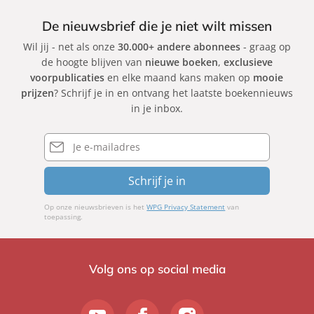
De nieuwsbrief die je niet wilt missen
Wil jij - net als onze
30.000+ andere abonnees
- graag op
de hoogte blijven van
nieuwe boeken
,
exclusieve
voorpublicaties
en elke maand kans maken op
mooie
prijzen
? Schrijf je in en ontvang het laatste boekennieuws
in je inbox.
E-
mailadres
Schrijf je in
Op onze nieuwsbrieven is het
WPG Privacy Statement
van
toepassing.
Volg ons op social media