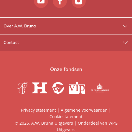
Over A.W. Bruna
Wat wij doen
Contact
Wie is Wie?
Contactinformatie
A.W. Bruna Fictie
Route-informatie
Onze fondsen
Lev. boeken
Voor de pers
Heartbeat
Voor de boekhandels
De Crime Compagnie
Special sales
Privacy statement
|
Algemene voorwaarden
|
Cookiestatement
Aanbiedingsbrochures
Manuscripten
© 2026, A.W. Bruna Uitgevers | Onderdeel van
WPG
Uitgevers
Vacatures