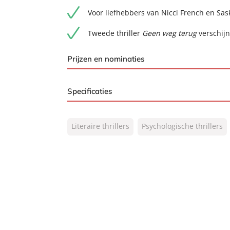
Voor liefhebbers van Nicci French en Sas
Tweede thriller
Geen weg terug
verschijn
Prijzen en nominaties
Winnaar Publieksprijs van het Zeeuwse Bo
Specificaties
Shortlist Thrillzone Award Beste Nederlan
ISBN:
9789044937701
Shortlist Zeeuwse Boekenprijs 2025
Literaire thrillers
Psychologische thrillers
NUR:
305
Longlist Hebban Thrillerprijs 2026
Type:
E-book
Auteur(s):
Shanna de Jong
Prijs:
12
,
99
Aantal pagina's:
400
Uitgever:
AW Bruna
Verschijningsdatum:
22-09-2025