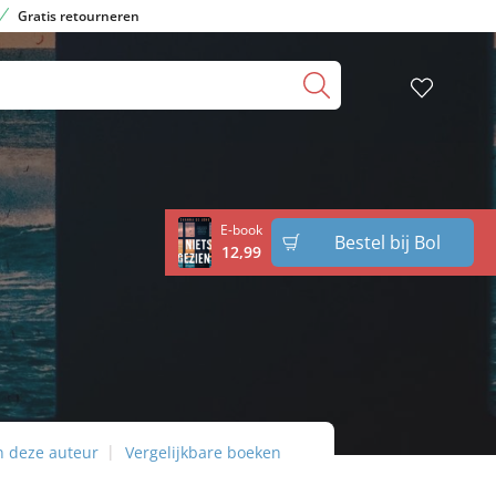
Gratis retourneren
E-book
Bestel bij Bol
12
,
99
n deze auteur
Vergelijkbare boeken