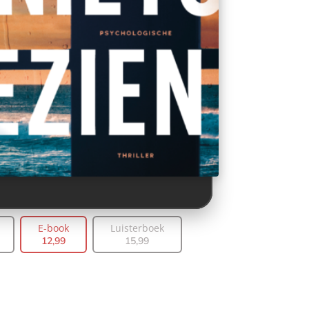
E-book
Luisterboek
12
,
99
15
,
99