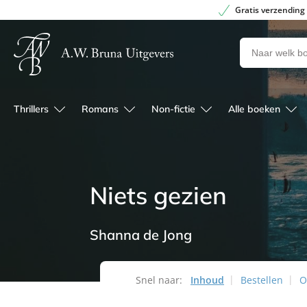
Gratis verzending
Zoeken
naar
boeken,
auteurs
Thrillers
Romans
Non-fictie
Alle boeken
en
uitgevers
Niets gezien
Shanna de Jong
Snel naar:
Inhoud
Bestellen
O