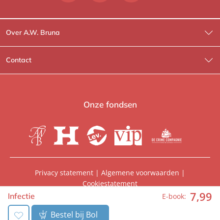
Over A.W. Bruna
Wat wij doen
Contact
Wie is Wie?
Contactinformatie
A.W. Bruna Fictie
Route-informatie
Onze fondsen
Lev. boeken
Voor de pers
Heartbeat
Voor de boekhandels
De Crime Compagnie
Special sales
Privacy statement
|
Algemene voorwaarden
|
Cookiestatement
Aanbiedingsbrochures
Manuscripten
7
,
99
© 2026, A.W. Bruna Uitgevers | Onderdeel van
WPG
Infectie
E-book:
Uitgevers
Vacatures
Foreign rights
Bestel bij Bol