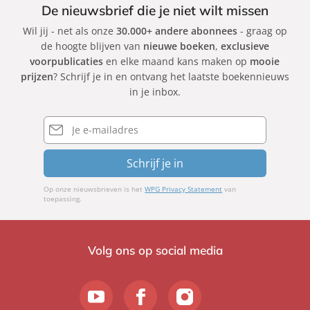
De nieuwsbrief die je niet wilt missen
Wil jij - net als onze
30.000+ andere abonnees
- graag op
de hoogte blijven van
nieuwe boeken
,
exclusieve
voorpublicaties
en elke maand kans maken op
mooie
prijzen
? Schrijf je in en ontvang het laatste boekennieuws
in je inbox.
E-
mailadres
Schrijf je in
Op onze nieuwsbrieven is het
WPG Privacy Statement
van
toepassing.
Volg ons op social media