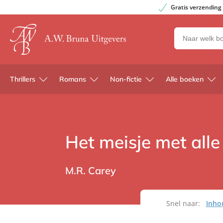
Gratis verzending
Zoeken
naar
boeken,
auteurs
Thrillers
Romans
Non-fictie
Alle boeken
en
uitgevers
Het meisje met all
M.R. Carey
Snel naar:
Inho