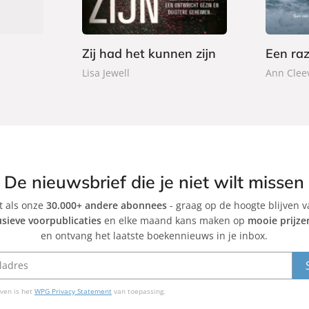
9
9
r
r
9
9
b
b
a
a
Zij had het kunnen zijn
Een ra
c
c
Lisa Jewell
Ann Clee
k
k
De nieuwsbrief die je niet wilt missen
et als onze
30.000+ andere abonnees
- graag op de hoogte blijven 
usieve voorpublicaties
en elke maand kans maken op
mooie prijze
en ontvang het laatste boekennieuws in je inbox.
ven is het
WPG Privacy Statement
van toepassing.