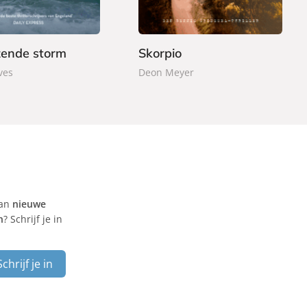
9
r
9
b
a
zende storm
Skorpio
c
ves
Deon Meyer
k
van
nieuwe
n
? Schrijf je in
Schrijf je in