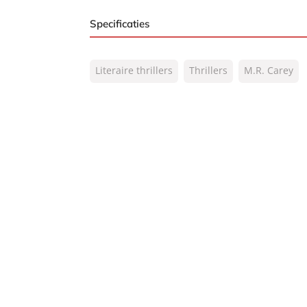
Specificaties
ISBN:
9789044973280
Literaire thrillers
Thrillers
M.R. Carey
NUR:
305
Type:
E-book
Auteur(s):
M.R. Carey
Prijs:
7
,
99
Aantal pagina's:
448
Uitgever:
A.W. Bruna Uitgevers
Verschijningsdatum:
23-02-2015