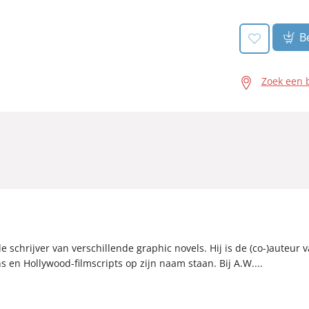
Be
Zoek een 
 de schrijver van verschillende graphic novels. Hij is de (co-)aute
 en Hollywood-filmscripts op zijn naam staan. Bij A.W....