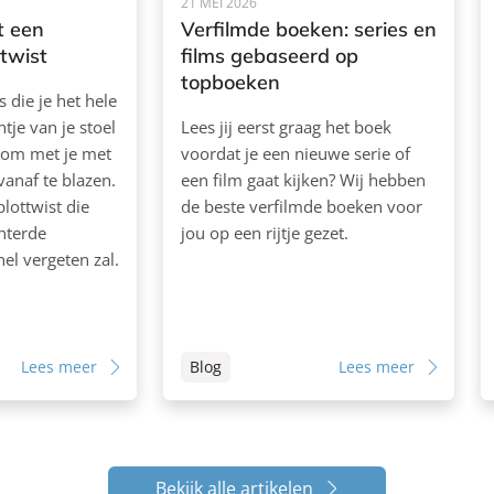
21 MEI 2026
t een
Verfilmde boeken: series en
twist
films gebaseerd op
topboeken
rs die je het hele
tje van je stoel
Lees jij eerst graag het boek
 om met je met
voordat je een nieuwe serie of
 vanaf te blazen.
een film gaat kijken? Wij hebben
plottwist die
de beste verfilmde boeken voor
nterde
jou op een rijtje gezet.
snel vergeten zal.
Lees meer
Blog
Lees meer
Bekijk alle artikelen