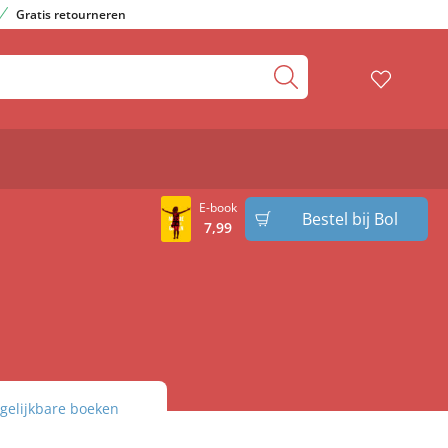
Gratis retourneren
E-book
Bestel bij Bol
7
,
99
gelijkbare boeken