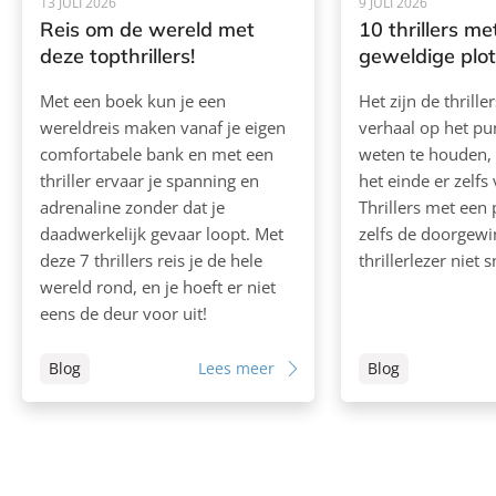
13 JULI 2026
9 JULI 2026
Reis om de wereld met
10 thrillers me
deze topthrillers!
geweldige plot
Met een boek kun je een
Het zijn de thrille
wereldreis maken vanaf je eigen
verhaal op het pun
comfortabele bank en met een
weten te houden,
thriller ervaar je spanning en
het einde er zelfs
adrenaline zonder dat je
Thrillers met een 
daadwerkelijk gevaar loopt. Met
zelfs de doorgewi
deze 7 thrillers reis je de hele
thrillerlezer niet 
wereld rond, en je hoeft er niet
eens de deur voor uit!
Blog
Lees meer
Blog