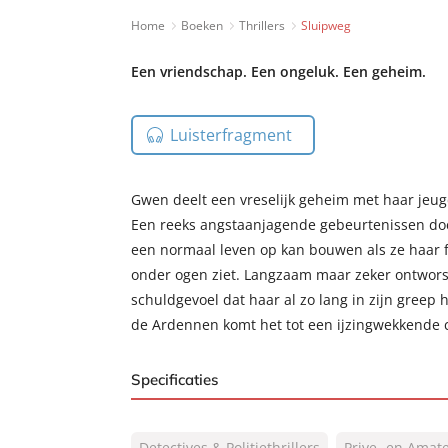
Home
Boeken
Thrillers
Sluipweg
Een vriendschap. Een ongeluk. Een geheim.
Luisterfragment
Gwen deelt een vreselijk geheim met haar jeug
Een reeks angstaanjagende gebeurtenissen doe
een normaal leven op kan bouwen als ze haar f
onder ogen ziet. Langzaam maar zeker ontwors
schuldgevoel dat haar al zo lang in zijn greep
de Ardennen komt het tot een ijzingwekkende c
Specificaties
ISBN:
9789046173305
Detectives & Politiethrillers
Prive- en Amat