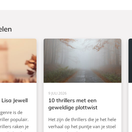
k
elen
9 JULI 2026
Lisa Jewell
10 thrillers met een
geweldige plottwist
rgenre is de
iller populair.
Het zijn de thrillers die je het hele
illers raken je
verhaal op het puntje van je stoel