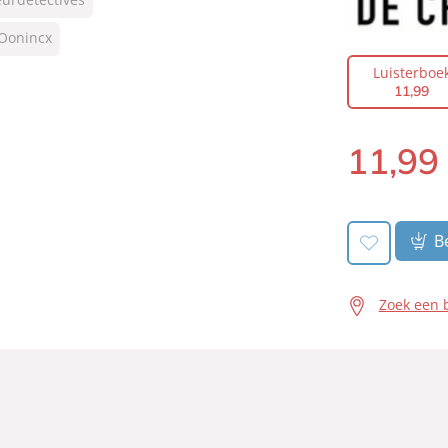
 Oonincx
Luisterboe
11
,
99
11
,
99
Luisterboek:
Be
Zoek een 