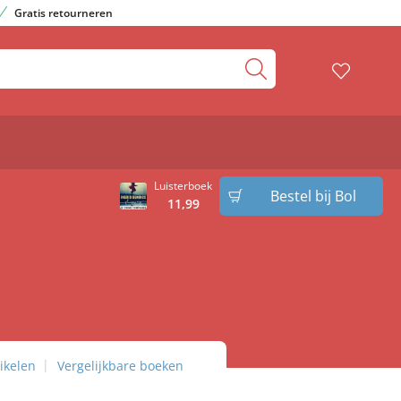
Gratis retourneren
Luisterboek
Bestel bij Bol
11
,
99
ikelen
Vergelijkbare boeken