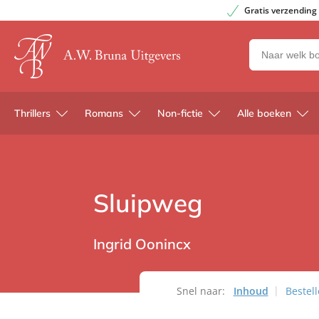
Gratis verzending
Zoeken
naar
boeken,
auteurs
Thrillers
Romans
Non-fictie
Alle boeken
en
uitgevers
Sluipweg
Ingrid Oonincx
Snel naar:
Inhoud
Bestel