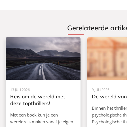
k
k
Gerelateerde artik
13 JULI 2026
9 JULI 2026
Reis om de wereld met
De wereld van 
deze topthrillers!
Binnen het thrille
Met een boek kun je een
psychologische thr
wereldreis maken vanaf je eigen
Psychologische thr