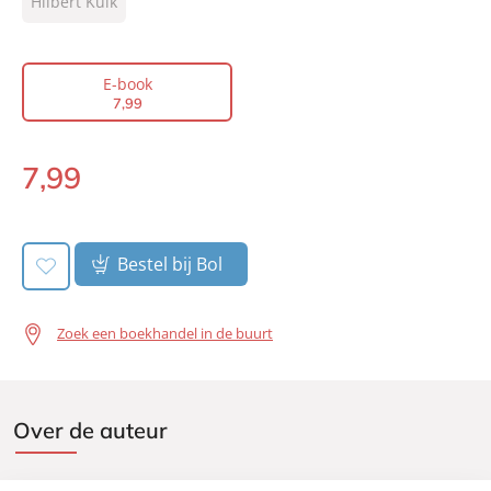
Type:
Hilbert Kuik
E-book
Auteur(s):
Hilbert Kuik
Prijs:
7
,
99
E-book
Aantal pagina's:
269
7
,
99
Uitgever:
Signatuur
Verschijningsdatum:
27-01-2011
7
,
99
E-
book:
Bestel bij Bol
Zoek een boekhandel in de buurt
Over de auteur