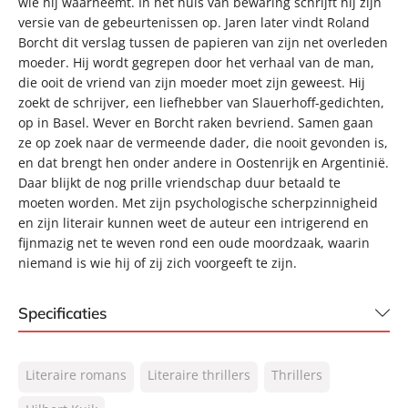
wie hij waarneemt. In het huis van bewaring schrijft hij zijn
versie van de gebeurtenissen op. Jaren later vindt Roland
Borcht dit verslag tussen de papieren van zijn net overleden
moeder. Hij wordt gegrepen door het verhaal van de man,
die ooit de vriend van zijn moeder moet zijn geweest. Hij
zoekt de schrijver, een liefhebber van Slauerhoff-gedichten,
op in Basel. Wever en Borcht raken bevriend. Samen gaan
ze op zoek naar de vermeende dader, die nooit gevonden is,
en dat brengt hen onder andere in Oostenrijk en Argentinië.
Daar blijkt de nog prille vriendschap duur betaald te
moeten worden. Met zijn psychologische scherpzinnigheid
en zijn literair kunnen weet de auteur een intrigerend en
fijnmazig net te weven rond een oude moordzaak, waarin
niemand is wie hij of zij zich voorgeeft te zijn.
Specificaties
ISBN:
9789044964103
Literaire romans
Literaire thrillers
Thrillers
NUR:
305