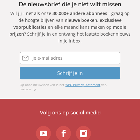
De nieuwsbrief die je niet wilt missen
Wil jij - net als onze
30.000+ andere abonnees
- graag op
de hoogte blijven van
nieuwe boeken
,
exclusieve
voorpublicaties
en elke maand kans maken op
mooie
prijzen
? Schrijf je in en ontvang het laatste boekennieuws
in je inbox.
E-
mailadres
Schrijf je in
Op onze nieuwsbrieven is het
WPG Privacy Statement
van
toepassing.
Volg ons op social media