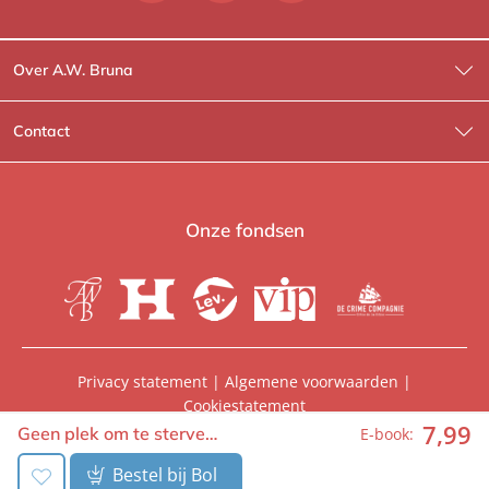
Over A.W. Bruna
Wat wij doen
Contact
Wie is Wie?
Contactinformatie
A.W. Bruna Fictie
Route-informatie
Onze fondsen
Lev. boeken
Voor de pers
Heartbeat
Voor de boekhandels
De Crime Compagnie
Special sales
Privacy statement
|
Algemene voorwaarden
|
Cookiestatement
Aanbiedingsbrochures
Manuscripten
7
,
99
© 2026, A.W. Bruna Uitgevers | Onderdeel van
WPG
Geen plek om te sterve…
E-book:
Uitgevers
Vacatures
Foreign rights
Bestel bij Bol