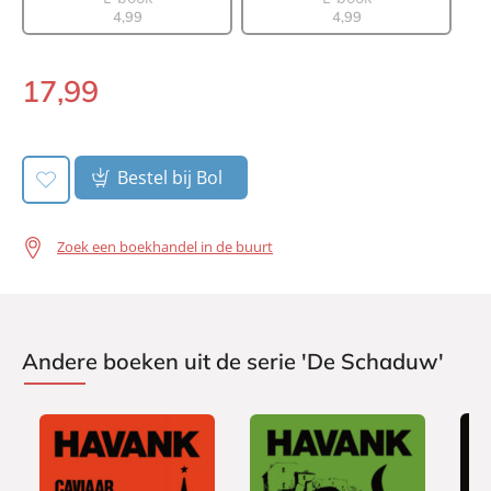
Uitgever:
A.W. Bruna Uitgevers
4
,
99
4
,
99
Verschijningsdatum:
24-11-2008
17
,
99
Paperback:
Bestel bij Bol
Zoek een boekhandel in de buurt
Andere boeken uit de serie 'De Schaduw'