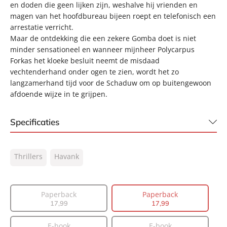
en doden die geen lijken zijn, weshalve hij vrienden en
magen van het hoofdbureau bijeen roept en telefonisch een
arrestatie verricht.
Maar de ontdekking die een zekere Gomba doet is niet
minder sensationeel en wanneer mijnheer Polycarpus
Forkas het kloeke besluit neemt de misdaad
vechtenderhand onder ogen te zien, wordt het zo
langzamerhand tijd voor de Schaduw om op buitengewoon
afdoende wijze in te grijpen.
Specificaties
ISBN:
9789044930719
Thrillers
Havank
NUR:
331
Type:
Paperback
Auteur(s):
Havank
Paperback
Paperback
17
,
99
17
,
99
Prijs:
17
,
99
Aantal pagina's:
191
E-book
E-book