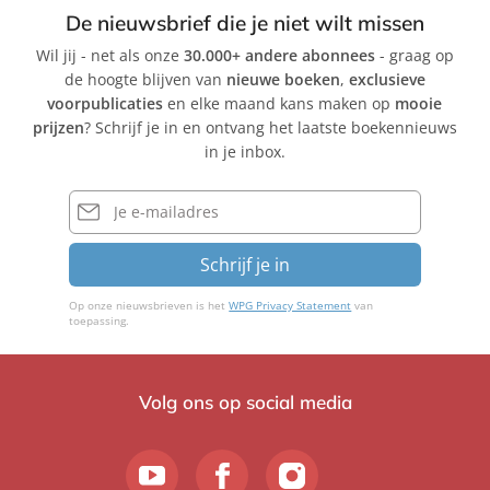
De nieuwsbrief die je niet wilt missen
Wil jij - net als onze
30.000+ andere abonnees
- graag op
de hoogte blijven van
nieuwe boeken
,
exclusieve
voorpublicaties
en elke maand kans maken op
mooie
prijzen
? Schrijf je in en ontvang het laatste boekennieuws
in je inbox.
E-
mailadres
Schrijf je in
Op onze nieuwsbrieven is het
WPG Privacy Statement
van
toepassing.
Volg ons op social media