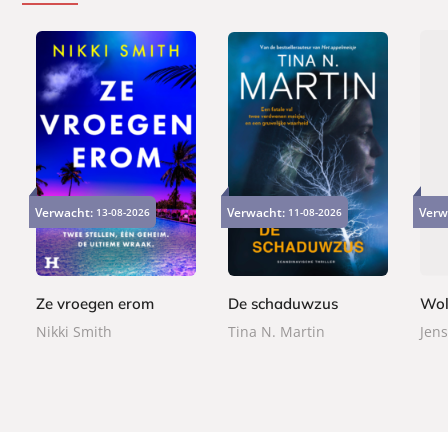
E
P
P
9
2
2
-
a
a
Verwacht:
Verwacht:
Verw
13-08-2026
11-08-2026
,
4
2
b
p
p
9
,
,
o
e
e
9
9
9
o
r
r
9
9
k
b
b
Ze vroegen erom
De schaduwzus
Wol
a
a
Nikki Smith
Tina N. Martin
Jens
c
c
k
k