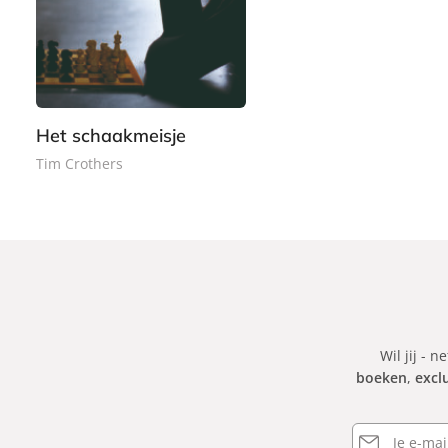
-
,
b
9
o
9
o
k
Het schaakmeisje
Tim Crothers
Wil jij - n
boeken
,
excl
E-