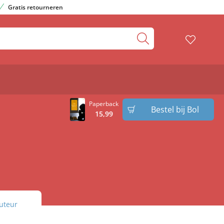
Gratis retourneren
Paperback
Bestel bij Bol
15
,
99
uteur