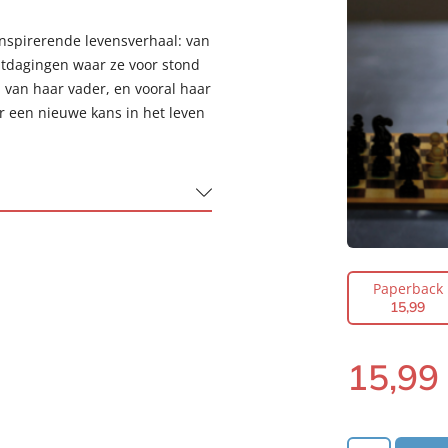
inspirerende levensverhaal: van
itdagingen waar ze voor stond
d van haar vader, en vooral haar
r een nieuwe kans in het leven
Paperback
15
,
99
15
,
99
Paperback: