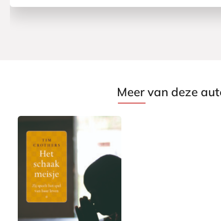
Meer van deze aut
E
7