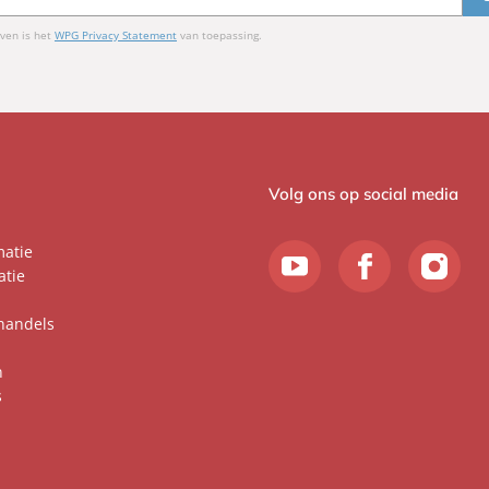
ven is het
WPG Privacy Statement
van toepassing.
Volg ons op social media
matie
atie
handels
n
s