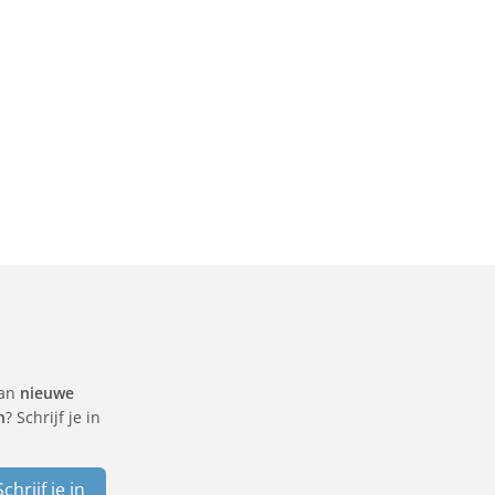
van
nieuwe
n
? Schrijf je in
Schrijf je in