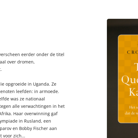
 verscheen eerder onder de titel
haal over dromen,
.
die opgroeide in Uganda. Ze
genoten leefden: in armoede.
lfde was ze nationaal
tegen alle verwachtingen in het
frika. Haar overwinning gaf
ympiade in Rusland, een
sparov en Bobby Fischer aan
voor zich...