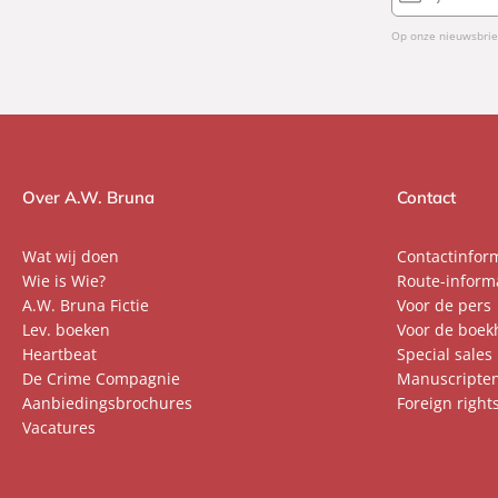
mailadres
Op onze nieuwsbrie
Over A.W. Bruna
Contact
Wat wij doen
Contactinfor
Wie is Wie?
Route-inform
A.W. Bruna Fictie
Voor de pers
Lev. boeken
Voor de boek
Heartbeat
Special sales
De Crime Compagnie
Manuscripte
Aanbiedingsbrochures
Foreign right
Vacatures