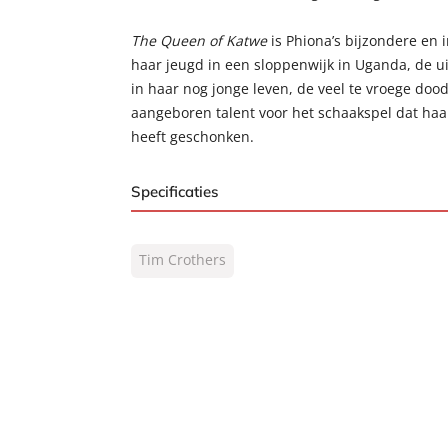
The Queen of Katwe
is Phiona’s bijzondere en 
haar jeugd in een sloppenwijk in Uganda, de u
in haar nog jonge leven, de veel te vroege doo
aangeboren talent voor het schaakspel dat haa
heeft geschonken.
Specificaties
ISBN:
9789400508491
Tim Crothers
NUR:
302
Type:
Paperback
Auteur(s):
Tim Crothers
Vertaler:
Annoesjka Oostindiër
Prijs:
15
,
99
Aantal pagina's:
240
Uitgever:
Lev.