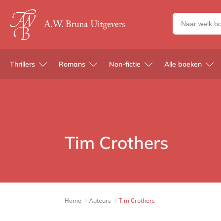
Zoeken
naar
boeken,
auteurs
Thrillers
Romans
Non-fictie
Alle boeken
en
uitgevers
Tim Crothers
Home
Auteurs
Tim Crothers