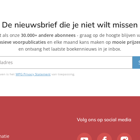
De nieuwsbrief die je niet wilt missen
et als onze
30.000+ andere abonnees
- graag op de hoogte blijven 
usieve voorpublicaties
en elke maand kans maken op
mooie prijze
en ontvang het laatste boekennieuws in je inbox.
ven is het
WPG Privacy Statement
van toepassing.
Volg ons op social media
matie