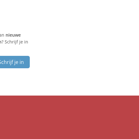
van
nieuwe
n
? Schrijf je in
Schrijf je in