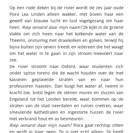
Op een rode deken bij de rivier wordt de zes jaar oude
Flora Lea Linden alleen wakker, met boven haar een
gewelf van blauwe lucht en luid vogelgezang om haar
heen.
Riep iemand daar mijn naam?
Ze kijkt in de groene
vlakte om zich heen naar het kolkende water van de
Theems, onstuimig met draaikolken en golven, terwijl hij
bijna buiten zijn oevers treedt en iedereen die het waagt
om het water in te gaan in zijn stroom meevoert naar
zee.
De rivier stroomt naar Oxford, waar studenten zich
onder spitse torens die de wacht houden over de met
kasseien geplaveide straten van en naar hun
professoren haasten. Dan buigt het water af, neemt in
kracht toe, botst tegen de stenen muren en sluizen van
Engeland tot het Londen bereikt, waar bommen op de
straten van de stad neerdalen en ruïnes creëren, waar
smeulende kathedralen en ingestorte huizen de rivier
met verbrand hout en as besmeuren.
Riep iemand daar mijn naam?
Flora gaat rechtop zitten
en wrijft in haar ogen. Ze is niet echt alleen. Ze heeft