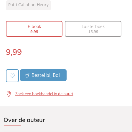
Type:
Patti Callahan Henry
E-book
Auteur(s):
Patti Callahan Henry
Vertaler:
Guus van der Made
E-book
Luisterboek
Prijs:
9
,
99
9
,
99
15
,
99
Aantal pagina's:
464
Uitgever:
AW Bruna
9
,
99
E-
Verschijningsdatum:
26-07-2023
book:
Bestel bij Bol
Zoek een boekhandel in de buurt
Over de auteur