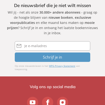
De nieuwsbrief die je niet wilt missen
Wil jij - net als onze
30.000+ andere abonnees
- graag op
de hoogte blijven van
nieuwe boeken
,
exclusieve
voorpublicaties
en elke maand kans maken op
mooie
prijzen
? Schrijf je in en ontvang het laatste boekennieuws
in je inbox.
E-
mailadres
Schrijf je in
Op onze nieuwsbrieven is het
WPG Privacy Statement
van
toepassing.
Volg ons op social media