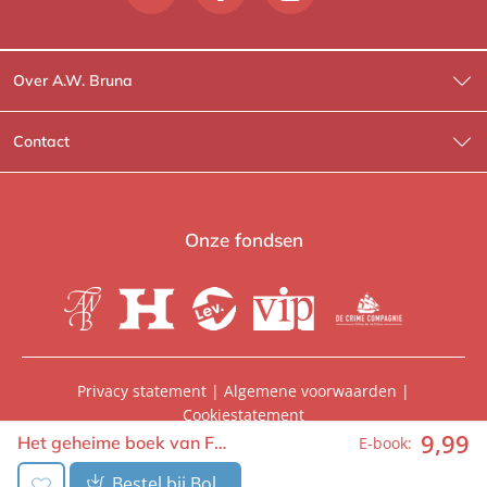
Over A.W. Bruna
Wat wij doen
Contact
Wie is Wie?
Contactinformatie
A.W. Bruna Fictie
Route-informatie
Onze fondsen
Lev. boeken
Voor de pers
Heartbeat
Voor de boekhandels
De Crime Compagnie
Special sales
Privacy statement
|
Algemene voorwaarden
|
Cookiestatement
Aanbiedingsbrochures
Manuscripten
9
,
99
© 2026, A.W. Bruna Uitgevers | Onderdeel van
WPG
Het geheime boek van F…
E-book:
Uitgevers
Vacatures
Foreign rights
Bestel bij Bol