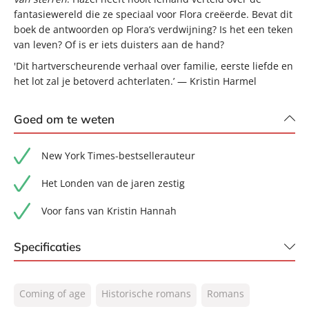
fantasiewereld die ze speciaal voor Flora creëerde. Bevat dit
boek de antwoorden op Flora’s verdwijning? Is het een teken
van leven? Of is er iets duisters aan de hand?
'Dit hartverscheurende verhaal over familie, eerste liefde en
het lot zal je betoverd achterlaten.’ — Kristin Harmel
Goed om te weten
New York Times-bestsellerauteur
Het Londen van de jaren zestig
Voor fans van Kristin Hannah
Specificaties
ISBN:
9789044935165
Coming of age
Historische romans
Romans
NUR:
302