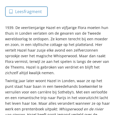
Leesfragment
1939. De veertienjarige Hazel en vijfjarige Flora moeten hun
thuis in Londen verlaten om de gevaren van de Tweede
wereldoorlog te ontlopen. Ze komen terecht bij een moeder
en zoon, in een idyllische cottage op het platteland. Hier
vertelt Hazel haar zusje elke avond een zelfverzonnen
sprookje over het magische Whisperwood. Maar dan raakt
Flora vermist, terwijl ze aan het spelen is langs de oever van
de Theems. Hazel is gebroken van verdriet en blijft het
zichzelf altijd kwalijk nemen.
Twintig jaar later woont Hazel in Londen, waar ze op het
punt staat haar baan in een tweedehands boekwinkel te
verruilen voor een carrière bij Sotheby’s. Met een verloofde
en een romantische trip naar Parijs in het vooruitzicht lacht
het leven haar toe. Maar alles verandert wanneer ze op haar
werk een prentenboek uitpakt:
Whisperwood en de rivier
van sterren
. Hazel heeft nooit iemand verteld over de