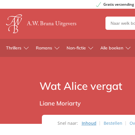
Gratis verzending
Zoeken
naar
boeken,
auteurs
Thrillers
Romans
Non-fictie
Alle boeken
en
uitgevers
Wat Alice vergat
Liane Moriarty
Snel naar:
Inhoud
Bestellen
Ov