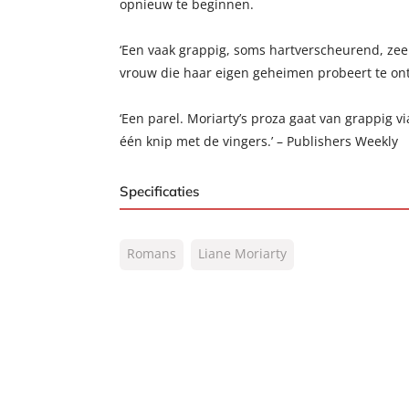
opnieuw te beginnen.
‘Een vaak grappig, soms hartverscheurend, zeer
vrouw die haar eigen geheimen probeert te ontd
‘Een parel. Moriarty’s proza gaat van grappig 
één knip met de vingers.’ – Publishers Weekly
Specificaties
ISBN:
9789046171721
Romans
Liane Moriarty
NUR:
302
Type:
Luisterboek
Auteur(s):
Liane Moriarty
Vertaler:
Anna Livestro
Voorlezer:
Beatrice van der Poel
Prijs:
9
,
99