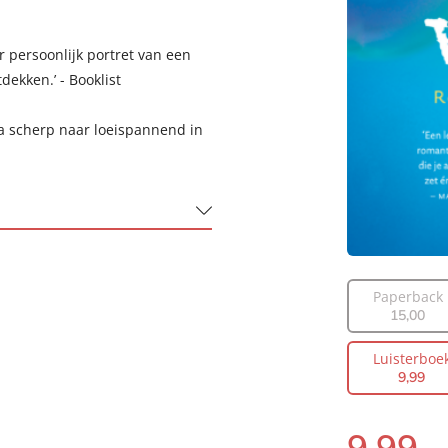
 persoonlijk portret van een
ekken.’ - Booklist
via scherp naar loeispannend in
Paperback
15
,
00
Luisterboe
9
,
99
9
,
99
Luisterboek: