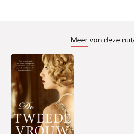
Meer van deze aut
E
7
-
,
b
9
o