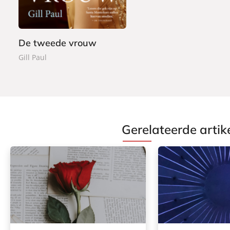
9
o
k
De tweede vrouw
Gill Paul
Gerelateerde artik