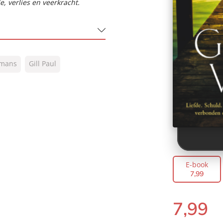
e, verlies en veerkracht.
mans
Gill Paul
E-book
7
,
99
7
,
99
E-
book: