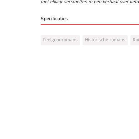
met elkaar versmelten in een verhaal over liefd
Specificaties
ISBN:
9789044976342
Feelgoodromans
Historische romans
Ro
NUR:
302
Type:
E-book
Auteur(s):
Gill Paul
Vertaler:
Saskia Peterzon-Kotte
Prijs:
7
,
99
Aantal pagina's:
384
Uitgever:
A.W. Bruna
Verschijningsdatum:
06-06-2017