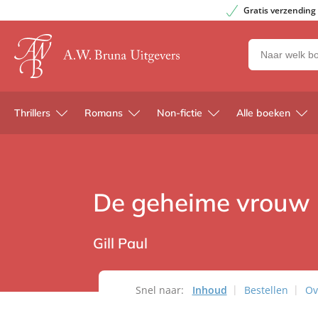
Gratis verzending
Zoeken
naar
boeken,
auteurs
Thrillers
Romans
Non-fictie
Alle boeken
en
uitgevers
De geheime vrouw
Gill Paul
Snel naar:
Inhoud
Bestellen
Ov