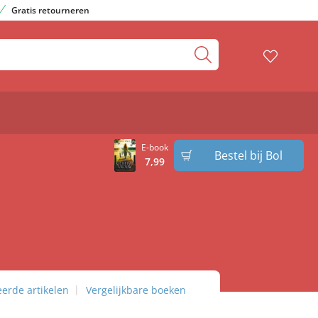
Gratis retourneren
E-book
Bestel bij Bol
7
,
99
eerde artikelen
Vergelijkbare boeken