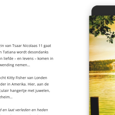
zin van Tsaar Nicolaas 11 gaat
in Tatiana wordt desondanks
un liefde – en levens – komen in
le wending nemen…
cht Kitty Fisher van Londen
der in Amerika. Hier, aan de
culair hangertje met juwelen,
geheim…
jd en laat verleden en heden