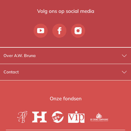
Volg ons op social media
Over A.W. Bruna
Wat wij doen
Contact
Wie is Wie?
Contactinformatie
A.W. Bruna Fictie
Route-informatie
Onze fondsen
Lev. boeken
Voor de pers
Heartbeat
Voor de boekhandels