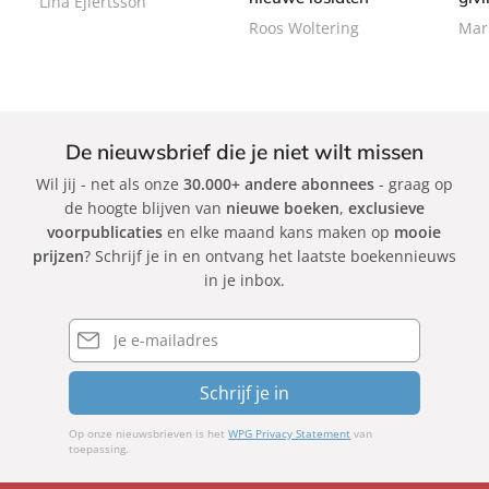
Lina Ejlertsson
c
c
c
Roos Woltering
Mar
k
k
k
De nieuwsbrief die je niet wilt missen
Wil jij - net als onze
30.000+ andere abonnees
- graag op
de hoogte blijven van
nieuwe boeken
,
exclusieve
voorpublicaties
en elke maand kans maken op
mooie
prijzen
? Schrijf je in en ontvang het laatste boekennieuws
in je inbox.
E-
mailadres
Schrijf je in
Op onze nieuwsbrieven is het
WPG Privacy Statement
van
toepassing.