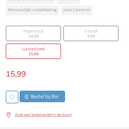
NUR:
770
Type:
Persoonlijke ontwikkeling
Luisterboek
Julia Cameron
Auteur(s):
Julia Cameron
Vertaler:
Hennie Volkers
Paperback
E-book
Voorlezer:
Jantine van den Bosch
24
,
99
9
,
99
Prijs:
15
,
99
Luisterboek
Duur:
6 uur en 40 minuten
15
,
99
Uitgever:
Lev.
Verschijningsdatum:
05-10-2023
15
,
99
Luisterboek:
Bestel bij Bol
Zoek een boekhandel in de buurt