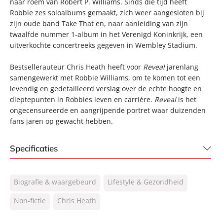
naar roem van Robert P. Williams. Sinds die tijd heeft
Robbie zes soloalbums gemaakt, zich weer aangesloten bij
zijn oude band Take That en, naar aanleiding van zijn
twaalfde nummer 1-album in het Verenigd Koninkrijk, een
uitverkochte concertreeks gegeven in Wembley Stadium.
Bestsellerauteur Chris Heath heeft voor
Reveal
jarenlang
samengewerkt met Robbie Williams, om te komen tot een
levendig en gedetailleerd verslag over de echte hoogte en
dieptepunten in Robbies leven en carrière.
Reveal
is het
ongecensureerde en aangrijpende portret waar duizenden
fans jaren op gewacht hebben.
Specificaties
ISBN:
9789400509405
Biografie & waargebeurd
Lifestyle & Gezondheid
NUR:
661
Type:
Non-fictie
Chris Heath
Paperback
Auteur(s):
Chris Heath