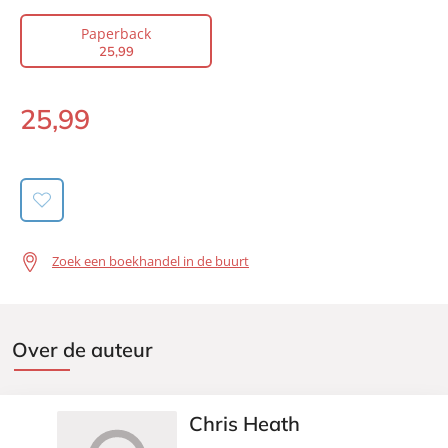
Vertaler:
Jolanda te Lindert
Paperback
Prijs:
25
,
99
25
,
99
Aantal pagina's:
480
Uitgever:
Lev.
25
,
99
Paperback:
Verschijningsdatum:
03-10-2017
Zoek een boekhandel in de buurt
Over de auteur
Chris Heath