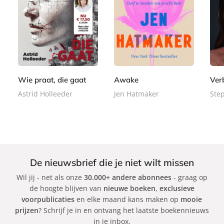
P
P
P
1
2
2
a
a
a
7
2
2
p
p
p
,
,
,
e
e
e
5
9
9
r
r
r
0
9
9
b
b
b
Wie praat, die gaat
Awake
Ver
a
a
a
Astrid Holleeder
Jen Hatmaker
Ste
c
c
c
k
k
k
De nieuwsbrief die je niet wilt missen
Wil jij - net als onze
30.000+ andere abonnees
- graag op
de hoogte blijven van
nieuwe boeken
,
exclusieve
voorpublicaties
en elke maand kans maken op
mooie
prijzen
? Schrijf je in en ontvang het laatste boekennieuws
in je inbox.