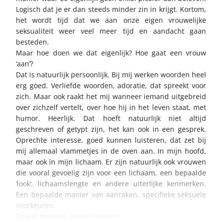
Logisch dat je er dan steeds minder zin in krijgt. Kortom,
het wordt tijd dat we aan onze eigen vrouwelijke
seksualiteit weer veel meer tijd en aandacht gaan
besteden.
Maar hoe doen we dat eigenlijk? Hoe gaat een vrouw
‘aan’?
Dat is natuurlijk persoonlijk. Bij mij werken woorden heel
erg goed. Verliefde woorden, adoratie, dat spreekt voor
zich. Maar ook raakt het mij wanneer iemand uitgebreid
over zichzelf vertelt, over hoe hij in het leven staat, met
humor. Heerlijk. Dat hoeft natuurlijk niet altijd
geschreven of getypt zijn, het kan ook in een gesprek.
Oprechte interesse, goed kunnen luisteren, dat zet bij
mij allemaal vlammetjes in de oven aan. In mijn hoofd,
maar ook in mijn lichaam. Er zijn natuurlijk ook vrouwen
die vooral gevoelig zijn voor een lichaam, een bepaalde
‘look’, lichaamslengte en andere uiterlijke kenmerken.
Een bepaalde manier van aanraken, specifieke seksuele
voorkeuren.
Zoveel mensen, zoveel wensen.