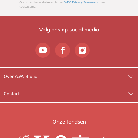
Op onze nieuwsbrieven is het
WPG Privacy Statement
van
toepassing.
Volg ons op social media
Over A.W. Bruna
Wat wij doen
Contact
Wie is Wie?
Contactinformatie
A.W. Bruna Fictie
Route-informatie
Onze fondsen
Lev. boeken
Voor de pers