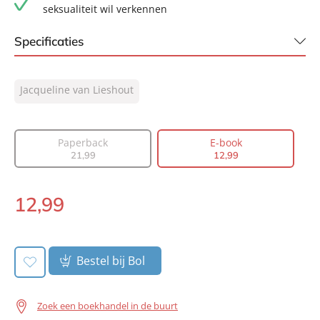
seksualiteit wil verkennen
Specificaties
ISBN:
9789044937121
Jacqueline van Lieshout
NUR:
303
Type:
E-book
Auteur(s):
Jacqueline van Lieshout
Paperback
E-book
21
,
99
12
,
99
Prijs:
12
,
99
Aantal pagina's:
240
12
,
99
Uitgever:
Lev.
E-
Verschijningsdatum:
book:
16-07-2024
Bestel bij Bol
Zoek een boekhandel in de buurt