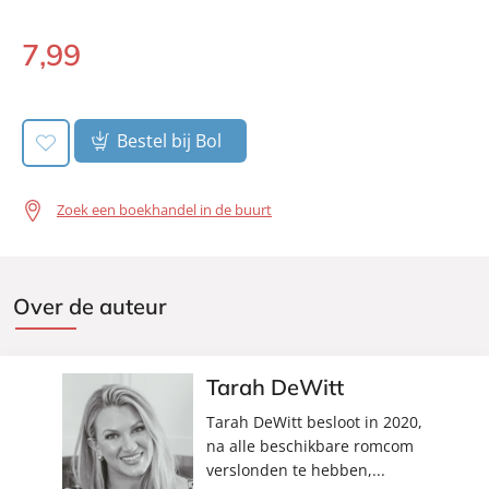
Prijs:
7
,
99
7
,
99
Aantal pagina's:
249
E-
Uitgever:
book:
Heartbeat
Verschijningsdatum:
22-02-2024
Bestel bij Bol
Zoek een boekhandel in de buurt
Over de auteur
Tarah DeWitt
Tarah DeWitt besloot in 2020,
na alle beschikbare romcom
verslonden te hebben,...