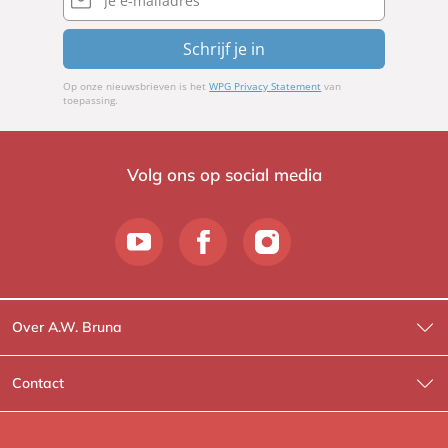
mailadres
Schrijf je in
Op onze nieuwsbrieven is het
WPG Privacy Statement
van
toepassing.
Volg ons op social media
Over A.W. Bruna
Wat wij doen
Contact
Wie is Wie?
Contactinformatie