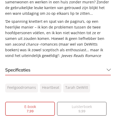
samenwonen en werken in een huis zonder muren? Zonder
de gebruikelijke leuke kanten van getrouwd zijn blijkt het
een ware uitdaging om zo op elkaars lip te zitten...
‘De spanning knettert en spat van de pagina’s, op een
heerlijke manier – ik kon de problemen tussen de twee
hoofdpersonen vóélen, en ik kon niet wachten tot ze er
samen uit zouden komen. Hoewel ik geen liefhebber ben
van
second chance
-romances (maar wel van DeWitts
boeken) was ik zowel sceptisch als enthousiast… maar ik
vond het uiteindelijk gewéldig!’-
Jeeves Reads Romance
Specificaties
ISBN:
9789044936728
Feelgoodromans
Heartbeat
Tarah DeWitt
NUR:
302
Type:
E-book
Auteur(s):
Tarah DeWitt
E-book
Luisterboek
7
,
99
9
,
99
Vertaler:
Crispijn Sleeboom