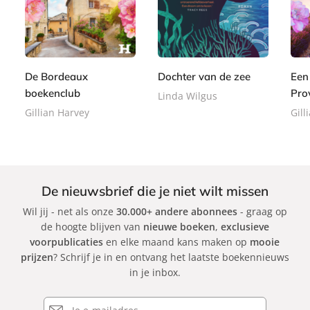
E
E
2
a
8
8
-
-
2
p
,
,
b
b
,
e
9
9
o
o
9
r
9
9
o
o
9
b
De Bordeaux
Dochter van de zee
Een
k
k
a
boekenclub
Pro
Linda Wilgus
c
Gillian Harvey
Gill
k
De nieuwsbrief die je niet wilt missen
Wil jij - net als onze
30.000+ andere abonnees
- graag op
de hoogte blijven van
nieuwe boeken
,
exclusieve
voorpublicaties
en elke maand kans maken op
mooie
prijzen
? Schrijf je in en ontvang het laatste boekennieuws
in je inbox.
E-