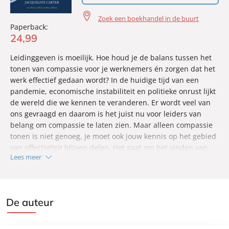
Zoek een boekhandel in de buurt
Paperback:
24
,
99
Leidinggeven is moeilijk. Hoe houd je de balans tussen het
tonen van compassie voor je werknemers én zorgen dat het
werk effectief gedaan wordt? In de huidige tijd van een
pandemie, economische instabiliteit en politieke onrust lijkt
de wereld die we kennen te veranderen. Er wordt veel van
ons gevraagd en daarom is het juist nu voor leiders van
belang om compassie te laten zien. Maar alleen compassie
tonen is niet genoeg, je moet ook jouw kennis op het gebied
van effectiviteit blijven delen. Het gaat om het vinden van
Lees meer
een delicate balans tussen kennis en compassie, waarbij je
als leider continu dit evenwicht moet blijven bewaken. Dit is
een must-read voor iedere leider die op een menselijke
manier wil leiden.
De auteur