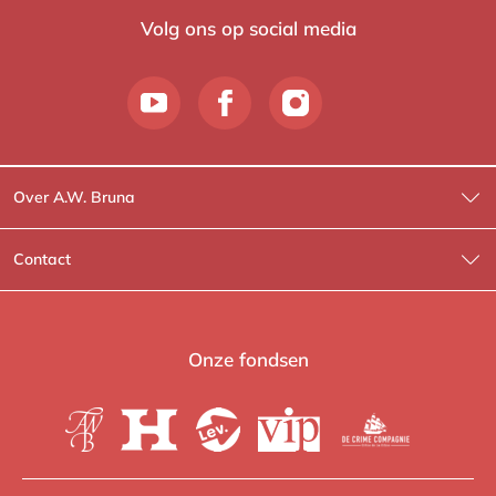
Volg ons op social media
Over A.W. Bruna
Wat wij doen
Contact
Wie is Wie?
Contactinformatie
A.W. Bruna Fictie
Route-informatie
Onze fondsen
Lev. boeken
Voor de pers
Heartbeat
Voor de boekhandels
De Crime Compagnie