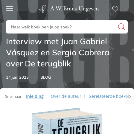
Gratis
verzending
Zoeken
Voor
naar
23:00
boeken,
besteld,
Interview met Juan Gabriel
Artikelen
volgende
auteurs
werkdag
en
Vásquez en Sergio Cabrera
in huis
uitgevers
over De terugblik
Veilig
betalen
Gratis
14 juni 2023
BLOG
retourneren
Inleiding
Over de auteur
Gerelateerde boeken
Snel naar:
Artikelen