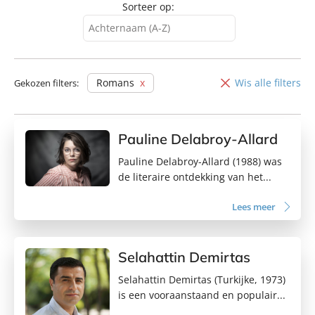
Sorteer op:
Achternaam (A-Z)
Achternaam (A-Z)
Achternaam (Z-A)
Romans
Wis alle filters
Gekozen filters:
Voornaam (A-Z)
Voornaam (Z-A)
Pauline Delabroy-Allard
Pauline Delabroy-Allard (1988) was
de literaire ontdekking van het...
Lees meer
Selahattin Demirtas
Selahattin Demirtas (Turkijke, 1973)
is een vooraanstaand en populair...