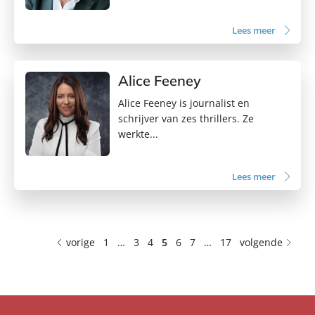
Lees meer
Alice Feeney
Alice Feeney is journalist en
schrijver van zes thrillers. Ze
werkte...
Lees meer
vorige
1
…
3
4
5
6
7
…
17
volgende