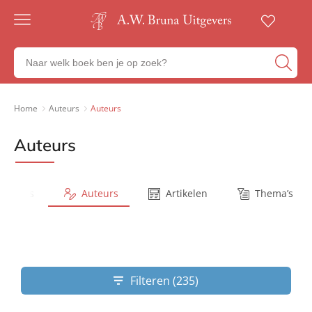
Gratis
verzending
Zoeken
Voor
naar
23:00
boeken,
besteld,
volgende
auteurs
Home
Auteurs
Auteurs
werkdag
en
in huis
uitgevers
Auteurs
Veilig
betalen
Gratis
retourneren
Series
Auteurs
Artikelen
Thema’s
Filteren (235)