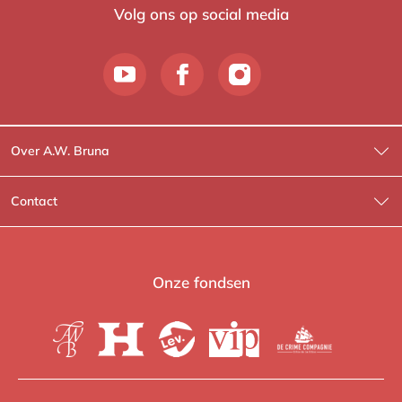
Volg ons op social media
Over A.W. Bruna
Wat wij doen
Contact
Wie is Wie?
Contactinformatie
A.W. Bruna Fictie
Route-informatie
Onze fondsen
Lev. boeken
Voor de pers
Heartbeat
Voor de boekhandels
De Crime Compagnie
Special sales