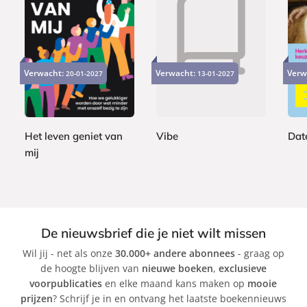
P
P
P
2
2
a
a
2
a
4
2
Verwacht:
Verwacht:
Verw
20-01-2027
p
13-01-2027
p
2
p
,
,
e
e
,
e
9
9
r
r
9
r
9
9
b
b
9
b
a
a
Het leven geniet van
Vibe
Dat
a
c
c
mij
A
J
c
k
k
S
d
e
k
a
a
s
b
m
s
i
G
i
De nieuwsbrief die je niet wilt missen
n
r
c
Wil jij - net als onze
30.000+ andere abonnees
- graag op
e
a
a
de hoogte blijven van
nieuwe boeken
,
exclusieve
K
n
C
voorpublicaties
en elke maand kans maken op
mooie
l
t
a
prijzen
? Schrijf je in en ontvang het laatste boekennieuws
a
r