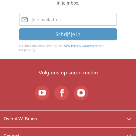
in je inbox.
v
b
e
i
E-
r
mailadres
n
o
Schrijf je in
Op onze nieuwsbrieven is het
WPG Privacy Statement
van
toepassing.
Volg ons op social media
Over A.W. Bruna
Wat wij doen
Contact