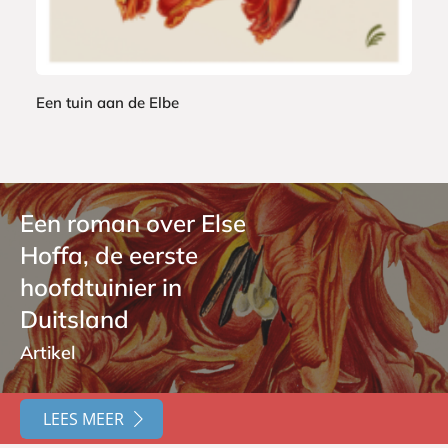
Een tuin aan de Elbe
M
a
r
i
Een roman over Else
o
Hoffa, de eerste
n
L
hoofdtuinier in
a
Duitsland
g
o
Artikel
d
a
LEES MEER