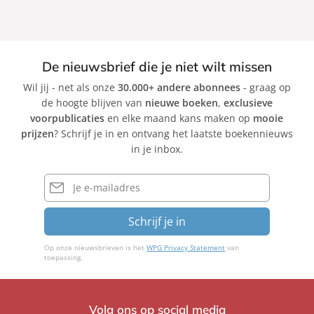
u
t
t
y
a
e
e
v
p
n
i
h
De nieuwsbrief die je niet wilt missen
P
a
a
Wil jij - net als onze
30.000+ andere abonnees
- graag op
h
B
n
de hoogte blijven van
nieuwe boeken
,
exclusieve
a
u
i
voorpublicaties
en elke maand kans maken op
mooie
n
t
e
prijzen
? Schrijf je in en ontvang het laatste boekennieuws
Q
l
S
in je inbox.
u
e
c
e
r
h
E-
M
mailadres
u
a
s
Schrijf je in
i
t
e
Op onze nieuwsbrieven is het
WPG Privacy Statement
van
r
toepassing.
Volg ons op social media