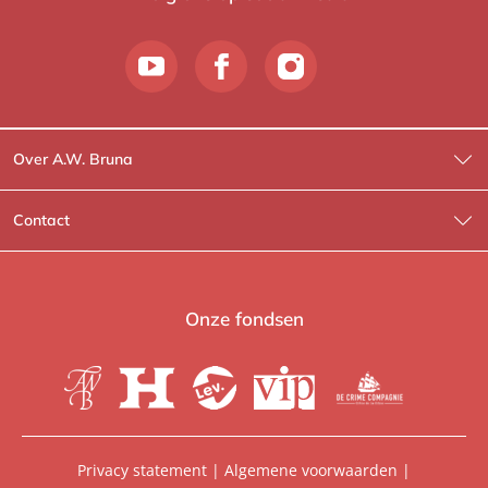
Over A.W. Bruna
Wat wij doen
Contact
Wie is Wie?
Contactinformatie
A.W. Bruna Fictie
Route-informatie
Onze fondsen
Lev. boeken
Voor de pers
Heartbeat
Voor de boekhandels
De Crime Compagnie
Special sales
Privacy statement
|
Algemene voorwaarden
|