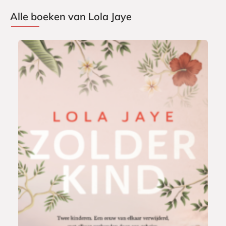
Alle boeken van Lola Jaye
E
9
-
,
b
9