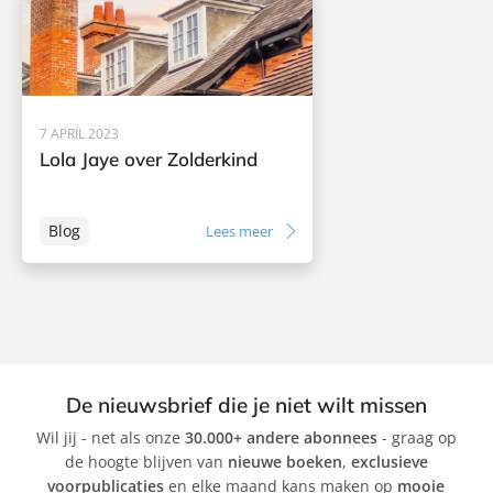
a
n
u
g
d
i
g
s
z
i
Z
a
a
7 APRIL 2023
n
f
Lola Jaye over Zolderkind
i
ó
n
Blog
Lees meer
De nieuwsbrief die je niet wilt missen
Wil jij - net als onze
30.000+ andere abonnees
- graag op
de hoogte blijven van
nieuwe boeken
,
exclusieve
voorpublicaties
en elke maand kans maken op
mooie