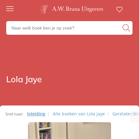
Gratis
verzending
Zoeken
Voor
naar
23:00
boeken,
besteld,
volgende
auteurs
werkdag
en
in huis
uitgevers
Veilig
betalen
Lola Jaye
Auteurs
Gratis
retourneren
Inleiding
Alle boeken van Lola Jaye
Gerelateerd
Snel naar:
Auteurs