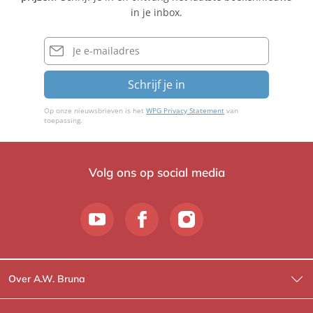
t
s
a
in je inbox.
s
s
s
c
o
s
E-
h
mailadres
n
o
n
Schrijf je in
Op onze nieuwsbrieven is het
WPG Privacy Statement
van
toepassing.
Volg ons op social media
Over A.W. Bruna
Wat wij doen