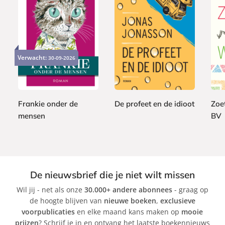
P
G
P
1
a
2
1
e
a
5
p
Verwacht:
30-09-2026
0
5
b
p
,
e
,
,
o
e
9
r
0
9
n
r
9
b
0
9
d
b
a
Frankie onder de
De profeet en de idioot
Zoe
e
a
c
mensen
BV
J
n
c
k
k
J
o
J
o
n
o
c
a
n
h
s
a
De nieuwsbrief die je niet wilt missen
e
J
s
Wil jij - net als onze
30.000+ andere abonnees
- graag op
n
o
J
de hoogte blijven van
nieuwe boeken
,
exclusieve
G
n
o
voorpublicaties
en elke maand kans maken op
mooie
u
a
n
prijzen
? Schrijf je in en ontvang het laatste boekennieuws