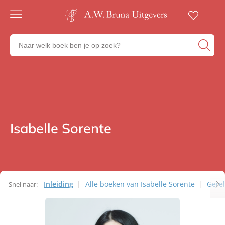
Gratis
verzending
Zoeken
Voor
naar
23:00
boeken,
besteld,
volgende
auteurs
werkdag
en
in huis
uitgevers
Veilig
betalen
Isabelle Sorente
Auteurs
Gratis
retourneren
Inleiding
Alle boeken van Isabelle Sorente
Gere
Snel naar:
Auteurs