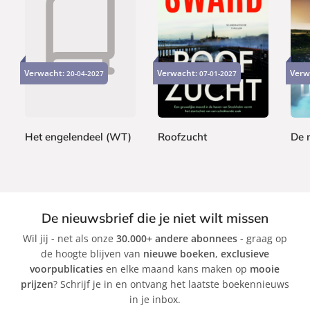
P
P
P
2
2
2
a
a
a
2
4
0
Verwacht:
Verwacht:
Verw
20-04-2027
07-01-2027
p
p
p
,
,
,
e
e
e
9
9
9
r
r
r
9
9
9
b
b
b
a
a
a
Het engelendeel (WT)
Roofzucht
De 
c
c
c
S
E
R
k
k
k
h
l
a
a
s
g
n
a
n
De nieuwsbrief die je niet wilt missen
n
S
a
Wil jij - net als onze
30.000+ andere abonnees
- graag op
a
w
r
de hoogte blijven van
nieuwe boeken
,
exclusieve
d
ä
J
voorpublicaties
en elke maand kans maken op
mooie
e
r
ó
prijzen
? Schrijf je in en ontvang het laatste boekennieuws
J
d
n
in je inbox.
o
,
a