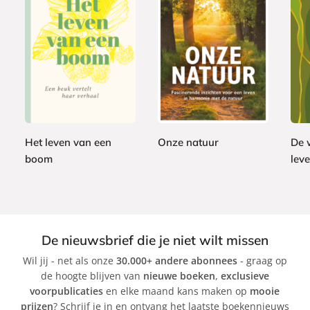
P
G
E
2
a
2
9
e
-
2
p
4
,
b
b
,
e
,
9
o
o
9
r
9
9
n
o
9
b
9
d
k
a
Het leven van een
Onze natuur
De 
e
c
boom
lev
P
n
k
P
e
L
e
t
i
t
e
t
e
r
t
De nieuwsbrief die je niet wilt missen
r
W
W
Wil jij - net als onze
30.000+ andere abonnees
- graag op
W
o
o
de hoogte blijven van
nieuwe boeken
,
exclusieve
o
h
o
voorpublicaties
en elke maand kans maken op
mooie
h
l
n
prijzen
? Schrijf je in en ontvang het laatste boekennieuws