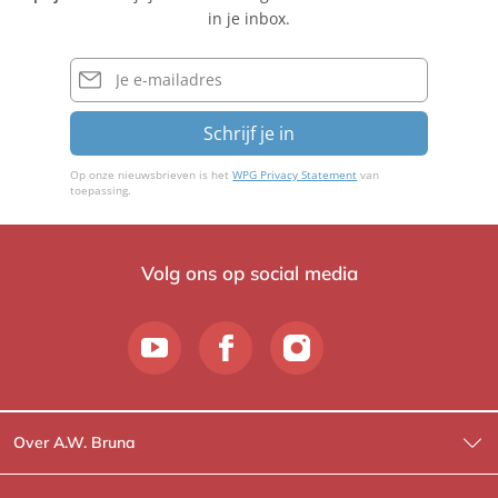
l
l
L
in je inbox.
l
e
o
e
b
n
E-
b
mailadres
e
g
e
n
Schrijf je in
n
Op onze nieuwsbrieven is het
WPG Privacy Statement
van
toepassing.
Volg ons op social media
Over A.W. Bruna
Wat wij doen