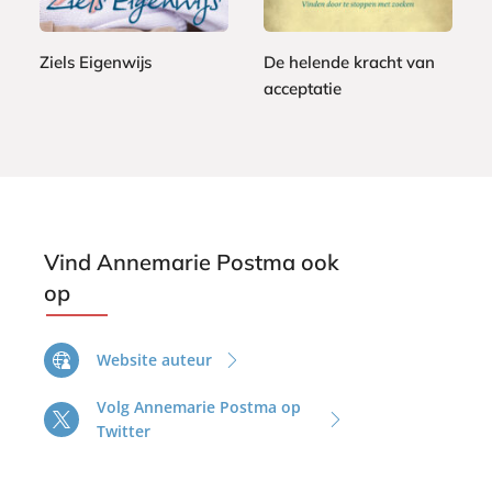
o
9
o
9
o
9
o
k
Ziels Eigenwijs
De helende kracht van
k
acceptatie
A
n
A
n
n
e
n
m
e
a
m
r
a
Vind Annemarie Postma ook
i
r
op
e
i
P
e
o
P
Website auteur
s
o
Volg Annemarie Postma op
t
s
Twitter
m
t
a
m
a