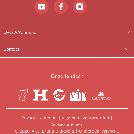
Over A.W. Bruna
Wat wij doen
Contact
Wie is Wie?
Contactinformatie
A.W. Bruna Fictie
Route-informatie
Onze fondsen
Lev. boeken
Voor de pers
Heartbeat
Voor de boekhandels
De Crime Compagnie
Special sales
Privacy statement
|
Algemene voorwaarden
|
Cookiestatement
Aanbiedingsbrochures
Manuscripten
© 2026, A.W. Bruna Uitgevers | Onderdeel van
WPG