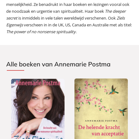
menselijkheid. Ze benadrukt in haar boeken en lezingen vooral ook
de noodzaak en urgentie van spiritualiteit. Haar boek
The deeper
secret
is inmiddels in vele talen wereldwijd verschenen. Ook
Ziels
Eigenwijs
verscheen in in de UK, US, Canada en Australie met als titel:
The power of no nonsense spirituality
.
Alle boeken van Annemarie Postma
E
E
9
-
9
-
,
b
,
b
9