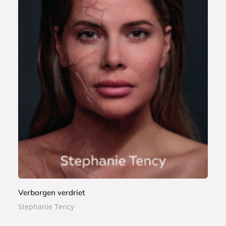
P
2
a
2
p
,
e
9
r
9
b
a
c
k
Verborgen verdriet
Stephanie Tency