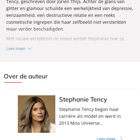
Tency, geschreven door Jorien Thijs. Achter de glans van
glitter en glamour schuilde een werkelijkheid van depressie,
eenzaamheid, een destructieve relatie en een reeks
cosmetische ingrepen die haar zelfbeeld niet versterkten
maar verder beschadigden.
Met rauwe eerlijkheid en moed vertelt Stephanie hoe ze,
dwars door pijn, schaamte en zelftwijfel, haar weg
Lees meer
terugvond naar eigenwaarde, vrijheid en kracht. Ondanks
angst en suïcidale gedachten kiest ze voor het leven en
bewijst ze dat achter elk masker, hoe glanzend ook, littekens
schuilgaan die hun eigen verhaal vertellen. Een indringend
Over de auteur
en hoopvol boek voor iedereen die ooit brak, of nog steeds
vecht, maar er toch voor kiest om weer op te staan.
‘Fijn om te zien dat iemand zo open is over zoiets precairs.
Stephanie Tency
Dat mag vaker zo.’
Stephanie Tency begon haar
- TIM HOFMAN
carrière als model en werd in
2013 Miss Universe...
Lees meer