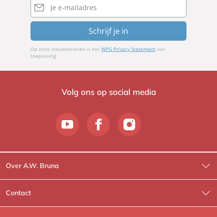
mailadres
Schrijf je in
Op onze nieuwsbrieven is het
WPG Privacy Statement
van
toepassing.
Volg ons op social media
Over A.W. Bruna
Wat wij doen
Contact
Wie is Wie?
Contactinformatie