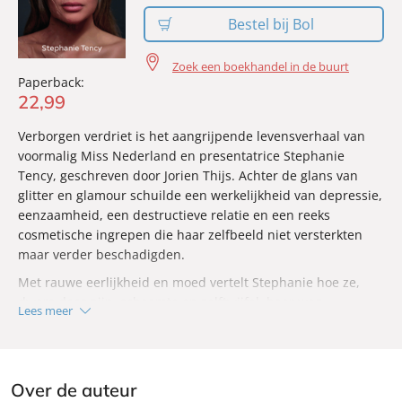
Bestel bij Bol
Zoek een boekhandel in de buurt
Paperback:
22
,
99
Verborgen verdriet is het aangrijpende levensverhaal van
voormalig Miss Nederland en presentatrice Stephanie
Tency, geschreven door Jorien Thijs. Achter de glans van
glitter en glamour schuilde een werkelijkheid van depressie,
eenzaamheid, een destructieve relatie en een reeks
cosmetische ingrepen die haar zelfbeeld niet versterkten
maar verder beschadigden.
Met rauwe eerlijkheid en moed vertelt Stephanie hoe ze,
dwars door pijn, schaamte en zelftwijfel, haar weg
Lees meer
terugvond naar eigenwaarde, vrijheid en kracht. Ondanks
angst en suïcidale gedachten kiest ze voor het leven en
bewijst ze dat achter elk masker, hoe glanzend ook, littekens
schuilgaan die hun eigen verhaal vertellen. Een indringend
Over de auteur
en hoopvol boek voor iedereen die ooit brak, of nog steeds