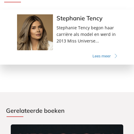
vecht, maar er toch voor kiest om weer op te staan.
‘Fijn om te zien dat iemand zo open is over zoiets precairs.
Stephanie Tency
Dat mag vaker zo.’
Stephanie Tency begon haar
- TIM HOFMAN
carrière als model en werd in
2013 Miss Universe...
Lees meer
Gerelateerde boeken