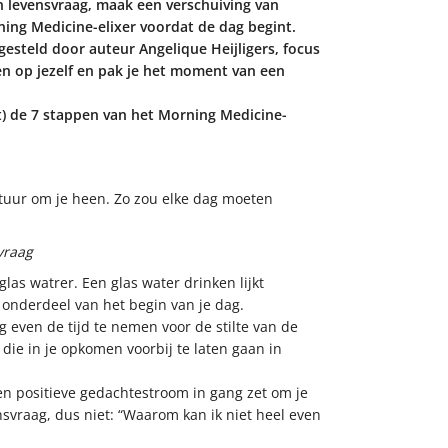
en levensvraag, maak een verschuiving van
ing Medicine-elixer voordat de dag begint.
esteld door auteur Angelique Heijligers, focus
gen op jezelf en pak je het moment van een
pt) de 7 stappen van het Morning Medicine-
atuur om je heen. Zo zou elke dag moeten
vraag
las watrer. Een glas water drinken lijkt
 onderdeel van het begin van je dag.
g even de tijd te nemen voor de stilte van de
die in je opkomen voorbij te laten gaan in
een positieve gedachtestroom in gang zet om je
nsvraag, dus niet: “Waarom kan ik niet heel even