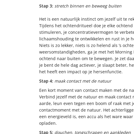
Stap 3:
s
tretch binnen en beweeg buiten
Het is een natuurlijk instinct om jezelf uit te re
Tijdens het ochtendritueel doe je elke ochtend 
stimuleren, je concentratievermogen te verbete
lichaamshouding te ontwikkelen en rust in je h
Niets is zo lekker, niets is zo helend als ’s o
weersomstandigheden, ga je met het Morning M
ochtend naar buiten om te bewegen. Je zet daar
je bent de hele dag actiever, je slaapt beter, h
het heeft een impact op je hersenfunctie.
Stap 4:
maak contact met de natuur
Een kort moment van contact maken met de natu
Verbind jezelf met de natuur en maak contact m
aarde, leun even tegen een boom of raak met j
contactmoment met de natuur. Het achterliggen
een energieveld is, een accu als het ware waar
opladen.
Stap 5:
douchen, tongschrapen en aankleden