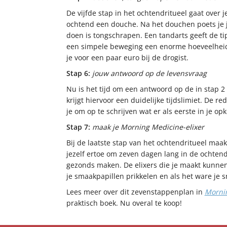
De vijfde stap in het ochtendritueel gaat over j
ochtend een douche. Na het douchen poets je 
doen is tongschrapen. Een tandarts geeft de t
een simpele beweging een enorme hoeveelheid 
je voor een paar euro bij de drogist.
Stap 6:
jouw antwoord op de levensvraag
Nu is het tijd om een antwoord op de in stap 2
krijgt hiervoor een duidelijke tijdslimiet. De r
je om op te schrijven wat er als eerste in je op
Stap 7:
maak je Morning Medicine-elixer
Bij de laatste stap van het ochtendritueel maak
jezelf ertoe om zeven dagen lang in de ochtend
gezonds maken. De elixers die je maakt kunnen 
je smaakpapillen prikkelen en als het ware je
Lees meer over dit zevenstappenplan in
Morni
praktisch boek. Nu overal te koop!