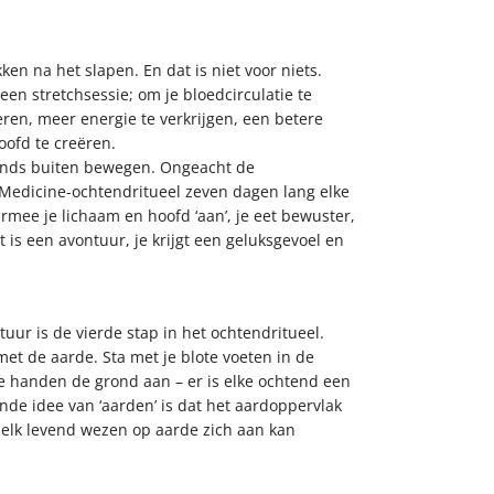
kken na het slapen. En dat is niet voor niets.
een stretchsessie; om je bloedcirculatie te
ren, meer energie te verkrijgen, een betere
oofd te creëren.
chtends buiten bewegen. Ongeacht de
edicine-ochtendritueel zeven dagen lang elke
mee je lichaam en hoofd ‘aan’, je eet bewuster,
et is een avontuur, je krijgt een geluksgevoel en
ur is de vierde stap in het ochtendritueel.
et de aarde. Sta met je blote voeten in de
e handen de grond aan – er is elke ochtend een
de idee van ‘aarden’ is dat het aardoppervlak
 elk levend wezen op aarde zich aan kan