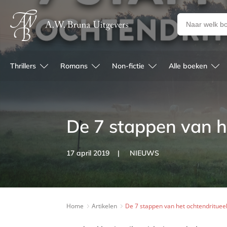
Zoeken
naar
boeken,
auteurs
Thrillers
Romans
Non-fictie
Alle boeken
en
uitgevers
De 7 stappen van h
17 april 2019
NIEUWS
Home
Artikelen
De 7 stappen van het ochtendrituee