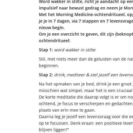
Word wakker in stilte, richt je aandacht op e
impulsief naar bewust gedrag en neem je Morn
Met het Morning Medicine-ochtendritueel, opg
je je in 7 dagen, via 7 stappen en 7 levensvra
nieuw begin.
Om je een overzicht te geven, dit zijn (bekno
ochtendritueel:
Stap 1:
w
ord wakker in stilte
Stil, met niets meer dan de geluiden van de n
beginnen.
Stap 2:
drink, mediteer & stel jezelf een levens
Na het opmaken van je bed, drink je een groot g
misschien wat simpel, maar het is een cruciaal
De korte meditatie die daarop volgt is er om no
ochtend, je focus te verscherpen en gedachten 
plaats van erin mee te gaan.
Daarna leg je jezelf een levensvraag voor die 
op te focussen. Denk eraan: een positieve leve
blijven liggen?”