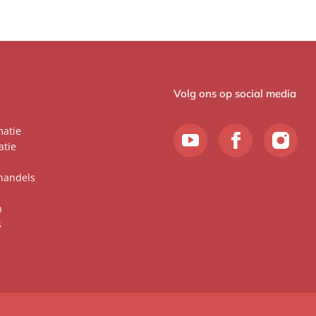
Volg ons op social media
matie
atie
handels
n
s