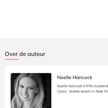
Aantal pagina's:
376
Uitgever:
Lev.
Verschijningsdatum:
21-08-2011
Over de auteur
Noelle Hancock
Noelle Hancock (1979) studeerd
Claire . Noelle woont in New Yo