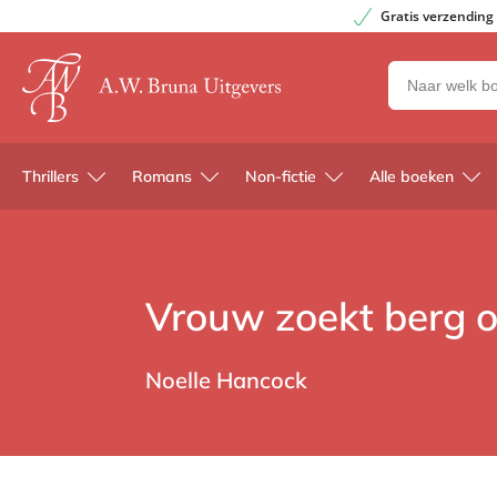
Gratis verzending
Zoeken
naar
boeken,
auteurs
Thrillers
Romans
Non-fictie
Alle boeken
en
uitgevers
Vrouw zoekt berg o
Noelle Hancock