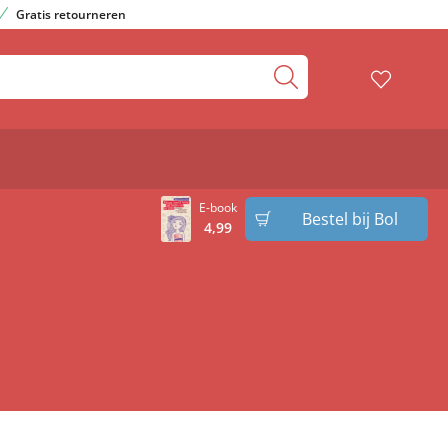
Gratis retourneren
E-book
Bestel bij Bol
4
,
99