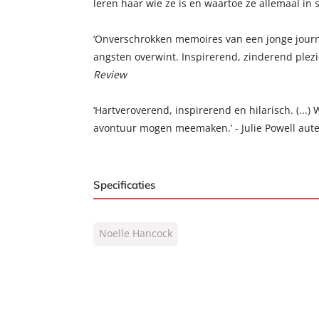
leren haar wie ze is en waartoe ze allemaal in sta
‘Onverschrokken memoires van een jonge journa
angsten overwint. Inspirerend, zinderend plezie
Review
‘Hartveroverend, inspirerend en hilarisch. (...) 
avontuur mogen meemaken.’ - Julie Powell aut
Specificaties
ISBN:
9789044965421
Noelle Hancock
NUR:
302
Type:
E-book
Auteur(s):
Noelle Hancock
Prijs:
4
,
99