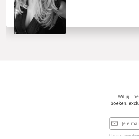
Wil jij - n
boeken
,
excl
E-
mailadres
Op onze nieuwsbrie