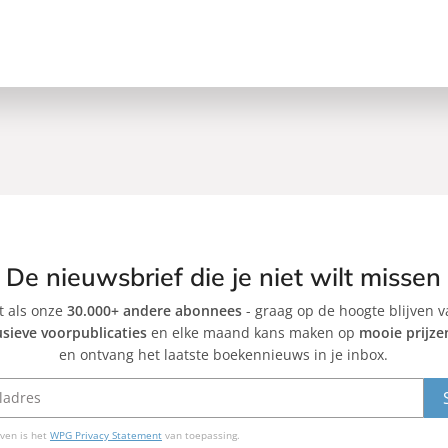
De nieuwsbrief die je niet wilt missen
et als onze
30.000+ andere abonnees
- graag op de hoogte blijven 
usieve voorpublicaties
en elke maand kans maken op
mooie prijze
en ontvang het laatste boekennieuws in je inbox.
ven is het
WPG Privacy Statement
van toepassing.