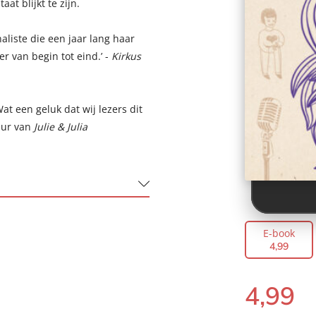
at blijkt te zijn.
liste die een jaar lang haar
r van begin tot eind.’ -
Kirkus
Wat een geluk dat wij lezers dit
eur van
Julie & Julia
E-book
4
,
99
4
,
99
E-
book: