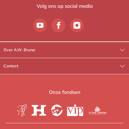
Volg ons op social media
Over A.W. Bruna
Wat wij doen
Contact
Wie is Wie?
Contactinformatie
A.W. Bruna Fictie
Route-informatie
Onze fondsen
Lev. boeken
Voor de pers
Heartbeat
Voor de boekhandels
De Crime Compagnie
Special sales