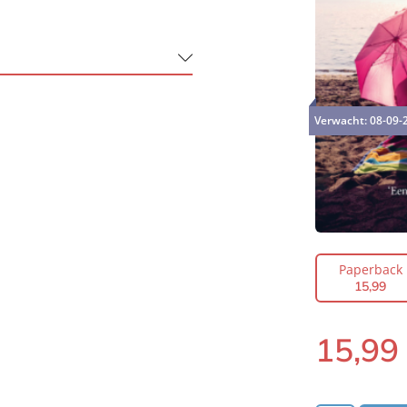
Verwacht:
08-09-
Paperback
15
,
99
15
,
99
Paperback: