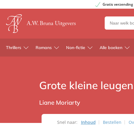
Gratis verzending
Zoeken
naar
boeken,
auteurs
Thrillers
Romans
Non-fictie
Alle boeken
en
uitgevers
Grote kleine leugen
Liane Moriarty
Snel naar:
Inhoud
Bestellen
Ov