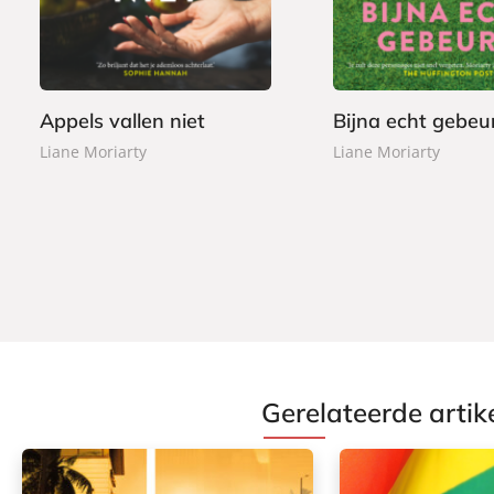
,
,
e
e
0
0
r
r
0
0
b
b
a
a
Appels vallen niet
Bijna echt gebeu
c
c
Liane Moriarty
Liane Moriarty
k
k
Gerelateerde artik