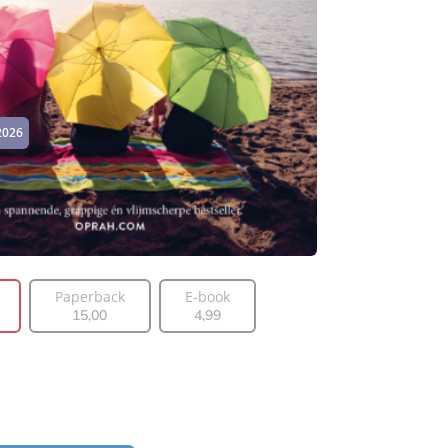
2026
Paperback
E-book
15
,
00
4
,
99