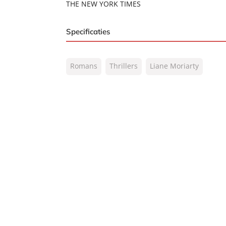
THE NEW YORK TIMES
Specificaties
ISBN:
9789400520868
Romans
Thrillers
Liane Moriarty
NUR:
302
Type:
Paperback
Auteur(s):
Liane Moriarty
Prijs:
15
,
99
Aantal pagina's:
464
Uitgever:
A.W. Bruna Uitgevers
Verschijningsdatum:
08-09-2026