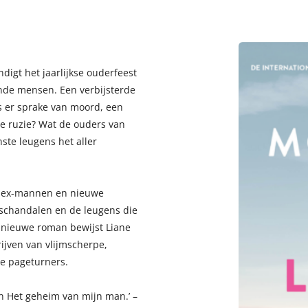
ndigt het jaarlijkse ouderfeest
nde mensen. Een verbijsterde
s er sprake van moord, een
de ruzie? Wat de ouders van
nste leugens het aller
op ex-mannen en nieuwe
schandalen en de leugens die
r nieuwe roman bewijst Liane
rijven van vlijmscherpe,
de pageturners.
an Het geheim van mijn man.’ –