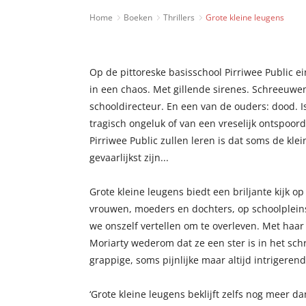
Home
Boeken
Thrillers
Grote kleine leugens
Op de pittoreske basisschool Pirriwee Public ei
in een chaos. Met gillende sirenes. Schreeuwe
schooldirecteur. En een van de ouders: dood. I
tragisch ongeluk of van een vreselijk ontspoor
Pirriwee Public zullen leren is dat soms de klei
gevaarlijkst zijn...
Grote kleine leugens biedt een briljante kijk 
vrouwen, moeders en dochters, op schoolplein
we onszelf vertellen om te overleven. Met haa
Moriarty wederom dat ze een ster is in het sch
grappige, soms pijnlijke maar altijd intrigeren
‘Grote kleine leugens beklijft zelfs nog meer d